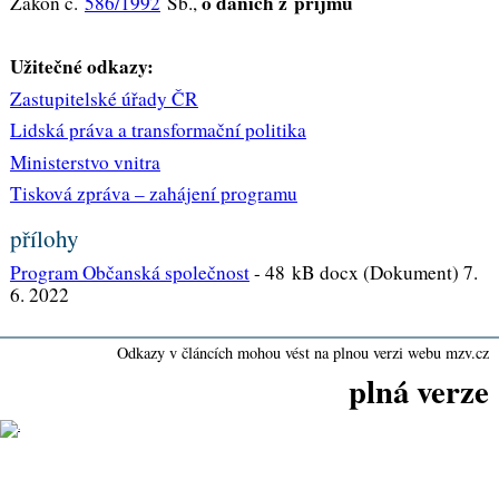
o daních z příjmů
Zákon č.
586/1992
Sb.,
Užitečné odkazy:
Zastupitelské úřady ČR
Lidská práva a transformační politika
Ministerstvo vnitra
Tisková zpráva – zahájení programu
přílohy
Program Občanská společnost
-
48 kB docx (Dokument) 7.
6. 2022
Odkazy v článcích mohou vést na plnou verzi webu mzv.cz
plná verze