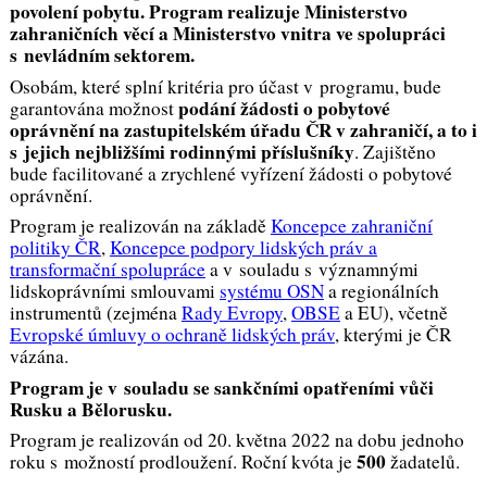
povolení pobytu. Program realizuje Ministerstvo
zahraničních věcí a Ministerstvo vnitra ve spolupráci
s nevládním sektorem.
Osobám, které splní kritéria pro účast v programu, bude
podání žádosti o pobytové
garantována možnost
oprávnění na zastupitelském úřadu ČR v zahraničí, a to i
s jejich nejbližšími rodinnými příslušníky
. Zajištěno
bude facilitované a zrychlené vyřízení žádosti o pobytové
oprávnění.
Program je realizován na základě
Koncepce zahraniční
politiky ČR
,
Koncepce podpory lidských práv a
transformační spolupráce
a v souladu s významnými
lidskoprávními smlouvami
systému OSN
a regionálních
instrumentů (zejména
Rady Evropy
,
OBSE
a EU), včetně
Evropské úmluvy o ochraně lidských práv
, kterými je ČR
vázána.
Program je v souladu se sankčními opatřeními vůči
Rusku a Bělorusku.
Program je realizován od 20. května 2022 na dobu jednoho
500
roku s možností prodloužení. Roční kvóta je
žadatelů.