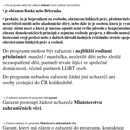
uchazeč
→ Do programu může být zařazen
, který splňuje tato kritéria:
• je občanem Ruska nebo Běloruska
• prokáže, že je bojovníkem za svobodu, obráncem lidských práv, představitel
nezávislých médií nebo akademické sféry, nebo dále že je osobou, která je vys
strany státní moci a která je nucena opustit zemi svého původu z bezpečnostní
obrany demokratických principů a zejména svobody projevu, z důvodu nemož
beztrestně svoji profesi nebo z dalších důvodů hodných zvláštního zřetele sp
ohrožováním lidských práv a svobod.
nejbližší rodinní
Do programu mohou být zařazeni i
příslušníci
: manžel / manželka, nezletilé děti nebo zletilé
nezaopatřené děti, partneři trvale žijící ve společné
domácnosti, včetně partnerů LGBT osob.
Do programu nebudou zařazeni žádní jiní uchazeči ani
osoby cestující do ČR krátkodobě.
garant
→ O zařazení uchazeče do programu žádá
.
Ministerstvu
Garaznt postoupí žádost uchazeče
zahraničních věcí
.
Ministerstvo zahraničních věcí
→ Garanta zařazuje do programu
.
Garant, který má zájem o zařazení do programu, kontaktuje