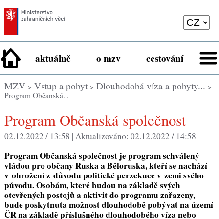
aktuálně
o mzv
cestování
MZV
Vstup a pobyt
Dlouhodobá víza a pobyty...
>
>
>
Program Občanská...
Program Občanská společnost
02.12.2022 / 13:58 |
Aktualizováno:
02.12.2022 / 14:58
Program Občanská společnost je program schválený
vládou pro občany Ruska a Běloruska, kteří se nachází
v ohrožení z důvodu politické perzekuce v zemi svého
původu. Osobám, které budou na základě svých
otevřených postojů a aktivit do programu zařazeny,
bude poskytnuta možnost dlouhodobě pobývat na území
ČR na základě příslušného dlouhodobého víza nebo