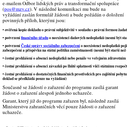
e-mailem Odbor lidských práv a transformační spolupráce
(
pos@mzv.cz
). V následné komunikaci mu bude na
vyžádání zaslán formulář žádosti a bude požádán o doložení
povinných příloh, kterými jsou:
• ověřená kopie dokladu o
právní subjektivitě
v souladu s právní formou žadat
• potvrzení
finančního úřadu
o neexistenci daňových nedoplatků (nesmí být sta
• potvrzení
České správy sociálního zabezpečení
o neexistenci nedoplatků poj
zabezpečení a příspěvku na státní politiku zaměstnanosti (nesmí být starší než
• čestné prohlášení o absenci nedoplatků nebo penále ve
veřejném zdravotním p
• čestné prohlášení o absenci závazků po lhůtě splatnosti vůči
státnímu rozpoč
• čestné prohlášení o
dostatečných finančních prostředcích
pro zajištění pobytu
doklad se předkládá pouze na vyžádání)
Současně se žádostí o zařazení do programu zasílá garant
žádost o zařazení alespoň jednoho uchazeče.
Garant, který již do programu zařazen byl, následně zasílá
Ministerstvu zahraničních věcí pouze žádosti o zařazení
uchazeče.