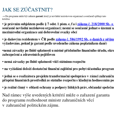
JAK SE ZÚČASTNIT?
garant
→ Do programu může být zařazen
, který je nevládní neziskovou organizací a současně splňuje tato
kritéria:
• je právním subjektem podle § 7 odst. 1 písm. e, f a i
zákona č. 218/2000 Sb., o
současně nevládní neziskovou organizací; nesmí se současně jednat o územní 
mezinárodní organizace ani dobrovolné svazky obcí
• je daňovým rezidentem v ČR podle
zákona č. 586/1992 Sb., o daních z příjm
vyžadováno, pokud je garant podle uvedeného zákona poplatníkem daně)
•nemá závazky po lhůtě splatnosti u místně příslušného finančního úřadu, okr
zabezpečení a zdravotních pojišťoven
• nemá závazky po lhůtě splatnosti vůči státnímu rozpočtu
• na vyžádání doloží dostatečné finanční zajištění pro pobyt účastníka progra
• jedná se o realizátora projektu transformační spolupráce v rámci zahraničn
přispění finančních prostředků ze státního rozpočtu s kladným hodnocením po
• je reálně činný v oblasti ochrany a podpory lidských práv, občanské společno
Nad rámec výše uvedených kritérií může o zařazení garanta
do programu rozhodnout ministr zahraničních věcí
v zahraničně politickém zájmu.