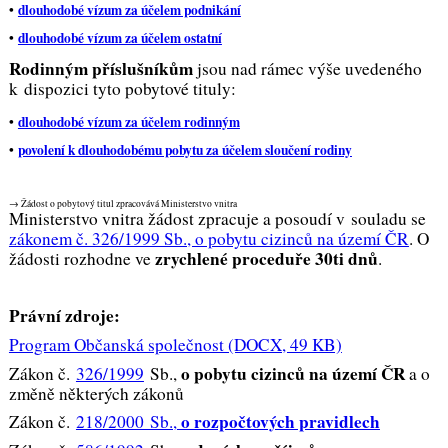
•
dlouhodobé vízum za účelem podnikání
•
dlouhodobé vízum za účelem ostatní
Rodinným příslušníkům
jsou nad rámec výše uvedeného
k dispozici tyto pobytové tituly:
•
dlouhodobé vízum za účelem rodinným
•
povolení k dlouhodobému pobytu za účelem sloučení rodiny
→ Žádost o pobytový titul zpracovává Ministerstvo vnitra
Ministerstvo vnitra žádost zpracuje a posoudí v souladu se
zákonem č. 326/1999 Sb., o pobytu cizinců na území ČR
. O
zrychlené proceduře 30ti dnů
žádosti rozhodne ve
.
Právní zdroje:
Program Občanská společnost (DOCX, 49 KB)
o pobytu cizinců na území ČR
Zákon č.
326/1999
Sb.,
a o
změně některých zákonů
o rozpočtových pravidlech
Zákon č.
218/2000 Sb.,