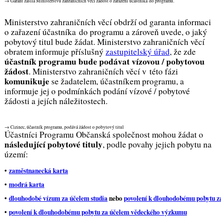
→ Garant zasílá Ministerstvu zahraničních věcí žádost o zařazení účastníka do programu.
Ministerstvo zahraničních věcí obdrží od garanta informaci
o zařazení účastníka do programu a zároveň uvede, o jaký
pobytový titul bude žádat. Ministerstvo zahraničních věcí
obratem informuje příslušný
zastupitelský úřad
, že zde
účastník programu bude podávat vízovou / pobytovou
žádost
. Ministerstvo zahraničních věcí v této fázi
komunikuje
se žadatelem, účastníkem programu, a
informuje jej o podmínkách podání vízové / pobytové
žádosti a jejích náležitostech.
→ Cizinec, účastník programu, podává žádost o pobytový titul
Účastníci Programu Občanská společnost mohou žádat o
následující pobytové tituly
, podle povahy jejich pobytu na
území:
•
zaměstnanecká karta
•
modrá karta
•
dlouhodobé vízum za účelem studia
nebo
povolení k dlouhodobému pobytu z
•
povolení k dlouhodobému pobytu za účelem vědeckého výzkumu