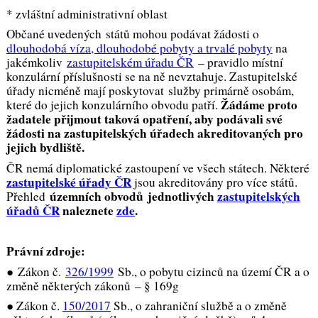
* zvláštní administrativní oblast
Občané uvedených států mohou podávat žádosti o
dlouhodobá víza, dlouhodobé pobyty a trvalé pobyty
na
jakémkoliv
zastupitelském úřadu ČR
– pravidlo místní
konzulární příslušnosti se na ně nevztahuje. Zastupitelské
úřady nicméně mají poskytovat služby primárně osobám,
Žádáme proto
které do jejich konzulárního obvodu patří.
žadatele přijmout taková opatření, aby podávali své
žádosti na zastupitelských úřadech akreditovaných pro
jejich bydliště.
ČR nemá diplomatické zastoupení ve všech státech. Některé
zastupitelské úřady ČR
jsou akreditovány pro více států.
územních obvodů jednotlivých
zastupitelských
Přehled
úřadů ČR
naleznete
zde
.
Právní zdroje:
●
Zákon č.
326/1999
Sb., o pobytu cizinců na území ČR a o
změně některých zákonů
– § 169g
●
Zákon č.
150/2017
Sb., o zahraniční službě a o změně