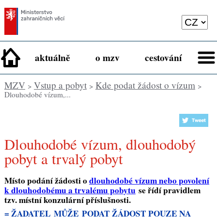
aktuálně
o mzv
cestování
MZV
Vstup a pobyt
Kde podat žádost o vízum
>
>
>
Dlouhodobé vízum,...
Dlouhodobé vízum, dlouhodobý
pobyt a trvalý pobyt
Místo podání žádosti o
dlouhodobé vízum nebo povolení
k dlouhodobému a trvalému pobytu
se řídí pravidlem
tzv. místní konzulární příslušnosti.
= ŽADATEL MŮŽE PODAT ŽÁDOST POUZE NA