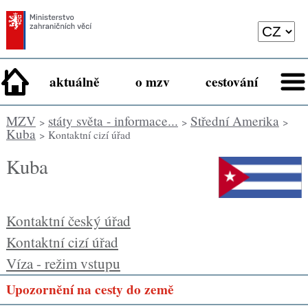
aktuálně
o mzv
cestování
MZV
státy světa - informace...
Střední Amerika
>
>
>
Kuba
> Kontaktní cizí úřad
Kuba
Kontaktní český úřad
Kontaktní cizí úřad
Víza - režim vstupu
Upozornění na cesty do země