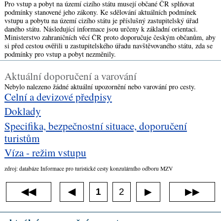
Pro vstup a pobyt na území cizího státu musejí občané ČR splňovat
podmínky stanovené jeho zákony. Ke sdělování aktuálních podmínek
vstupu a pobytu na území cizího státu je příslušný zastupitelský úřad
daného státu. Následující informace jsou určeny k základní orientaci.
Ministerstvo zahraničních věcí ČR proto doporučuje českým občanům, aby
si před cestou ověřili u zastupitelského úřadu navštěvovaného státu, zda se
podmínky pro vstup a pobyt nezměnily.
Aktuální doporučení a varování
Nebylo nalezeno žádné aktuální upozornění nebo varování pro cesty.
Celní a devizové předpisy
Doklady
Specifika, bezpečnostní situace, doporučení
turistům
Víza - režim vstupu
zdroj: databáze Informace pro turistické cesty konzulárního odboru MZV
◀◀
1
2
▶▶
◀
▶