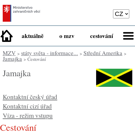
aktuálně
o mzv
cestování
MZV
státy světa - informace...
Střední Amerika
>
>
>
Jamajka
> Cestování
Jamajka
Kontaktní český úřad
Kontaktní cizí úřad
Víza - režim vstupu
cestování