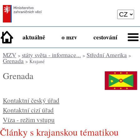
aktuálně
o mzv
cestování
MZV
státy světa - informace...
Střední Amerika
>
>
>
Grenada
> Krajané
Grenada
Kontaktní český úřad
Kontaktní cizí úřad
Víza - režim vstupu
Články s krajanskou tématikou