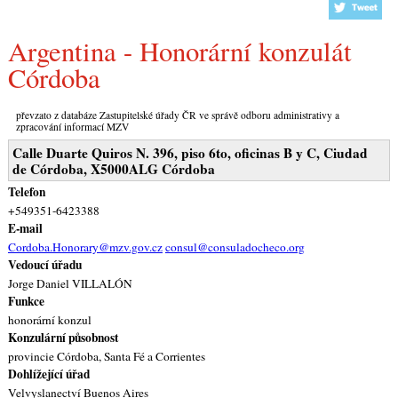
Argentina - Honorární konzulát
Córdoba
převzato z databáze Zastupitelské úřady ČR ve správě odboru administrativy a
zpracování informací MZV
Calle Duarte Quiros N. 396, piso 6to, oficinas B y C, Ciudad
de Córdoba, X5000ALG Córdoba
Telefon
+549351-6423388
E-mail
Cordoba.Honorary@mzv.gov.cz
consul@consuladocheco.org
Vedoucí úřadu
Jorge Daniel VILLALÓN
Funkce
honorární konzul
Konzulární působnost
provincie Córdoba, Santa Fé a Corrientes
Dohlížející úřad
Velvyslanectví Buenos Aires