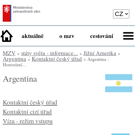
aktuálně
o mzv
cestování
MZV
státy světa - informace...
Jižní Amerika
>
>
>
Argentina
Kontaktní český úřad
>
> Argentina -
Honorární...
Argentina
Kontaktní český úřad
Kontaktní cizí úřad
Víza - režim vstupu