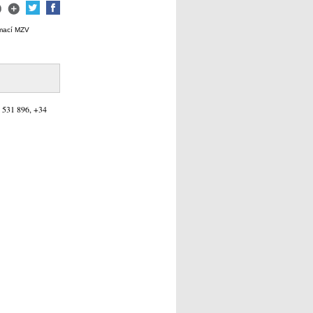
rmací MZV
 531 896, +34