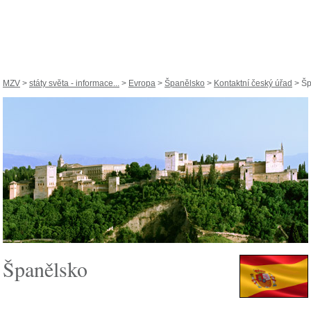
MZV
>
státy světa - informace...
>
Evropa
>
Španělsko
>
Kontaktní český úřad
> Šp
Španělsko