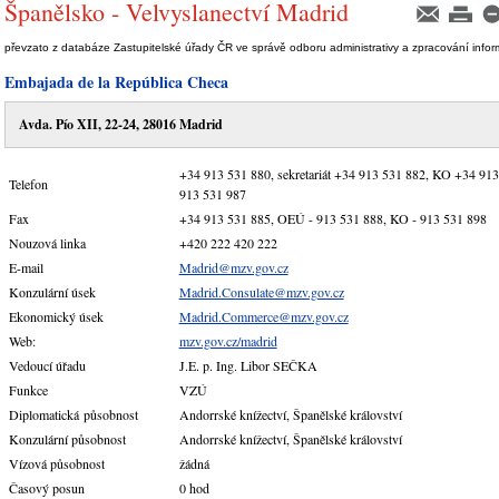
Španělsko - Velvyslanectví Madrid
převzato z databáze Zastupitelské úřady ČR ve správě odboru administrativy a zpracování info
Embajada de la República Checa
Avda. Pío XII, 22-24, 28016 Madrid
+34 913 531 880, sekretariát +34 913 531 882, KO +34 913
Telefon
913 531 987
Fax
+34 913 531 885, OEÚ - 913 531 888, KO - 913 531 898
Nouzová linka
+420 222 420 222
E-mail
Madrid@mzv.gov.cz
Konzulární úsek
Madrid.Consulate@mzv.gov.cz
Ekonomický úsek
Madrid.Commerce@mzv.gov.cz
Web:
mzv.gov.cz/madrid
Vedoucí úřadu
J.E. p. Ing. Libor SEČKA
Funkce
VZÚ
Diplomatická působnost
Andorrské knížectví, Španělské království
Konzulární působnost
Andorrské knížectví, Španělské království
Vízová působnost
žádná
Časový posun
0 hod