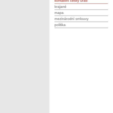
kontaktní český úřad
krajané
mapa
mezinárodní smlouvy
politika