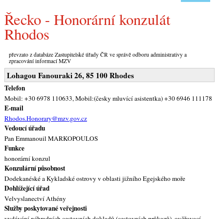
Řecko - Honorární konzulát
Rhodos
převzato z databáze Zastupitelské úřady ČR ve správě odboru administrativy a
zpracování informací MZV
Lohagou Fanouraki 26, 85 100 Rhodes
Telefon
Mobil: +30 6978 110633, Mobil:(česky mluvící asistentka) +30 6946 111178
E-mail
Rhodos.Honorary@mzv.gov.cz
Vedoucí úřadu
Pan Emmanouil MARKOPOULOS
Funkce
honorární konzul
Konzulární působnost
Dodekanéské a Kykladské ostrovy v oblasti jižního Egejského moře
Dohlížející úřad
Velvyslanectví Athény
Služby poskytované veřejnosti
vydávání náhradních cestovních dokladů (cestovních průkazů), ověřovací