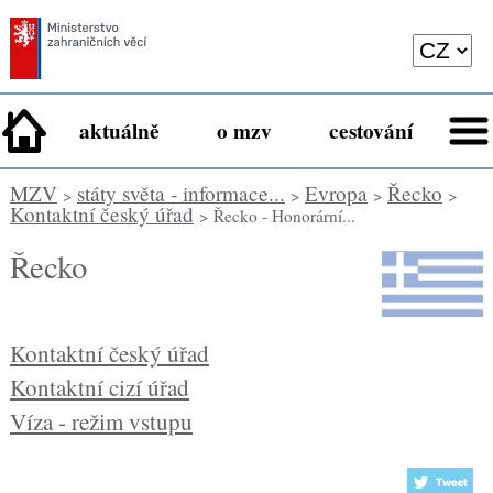
aktuálně
o mzv
cestování
MZV
státy světa - informace...
Evropa
Řecko
>
>
>
>
Kontaktní český úřad
> Řecko - Honorární...
Řecko
Kontaktní český úřad
Kontaktní cizí úřad
Víza - režim vstupu