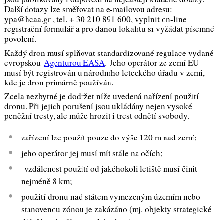
Další dotazy lze směřovat na e-mailovou adresu:
ypa@hcaa.gr , tel. + 30 210 891 600, vyplnit on-line
registrační formulář a pro danou lokalitu si vyžádat písemné
povolení.
Každý dron musí splňovat standardizované regulace vydané
evropskou
Agenturou EASA
. Jeho operátor ze zemí EU
musí být registrován u národního leteckého úřadu v zemi,
kde je dron primárně používán.
Zcela nezbytné je dodržet níže uvedená nařízení použití
dronu. Při jejich porušení jsou ukládány nejen vysoké
peněžní tresty, ale může hrozit i trest odnětí svobody.
zařízení lze použít pouze do výše 120 m nad zemí;
jeho operátor jej musí mít stále na očích;
vzdálenost použití od jakéhokoli letiště musí činit
nejméně 8 km;
použití dronu nad státem vymezeným územím nebo
stanovenou zónou je zakázáno (mj. objekty strategické