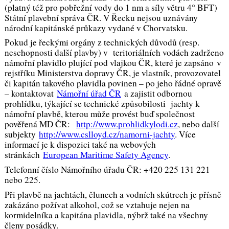
(platný též pro pobřežní vody do 1 nm a síly větru 4° BFT)
Státní plavební správa ČR. V Řecku nejsou uznávány
národní kapitánské průkazy vydané v Chorvatsku.
Pokud je řeckými orgány z technických důvodů (resp.
neschopnosti další plavby) v teritoriálních vodách zadrženo
námořní plavidlo plující pod vlajkou ČR, které je zapsáno v
rejstříku Ministerstva dopravy ČR, je vlastník, provozovatel
či kapitán takového plavidla povinen – po jeho řádné opravě
– kontaktovat
Námořní úřad ČR
a zajistit odbornou
prohlídku, týkající se technické způsobilosti jachty k
námořní plavbě, kterou může provést buď společnost
pověřená MD ČR:
http://www.prohlidkylodi.cz
, nebo další
subjekty
http://www.cslloyd.cz/namorni-jacht
y
. Více
informací je k dispozici také na webových
stránkách
European Maritime Safety Agency
.
Telefonní číslo Námořního úřadu ČR: +420 225 131 221
nebo 225.
Při plavbě na jachtách, člunech a vodních skútrech je přísně
zakázáno požívat alkohol, což se vztahuje nejen na
kormidelníka a kapitána plavidla, nýbrž také na všechny
členy posádky.