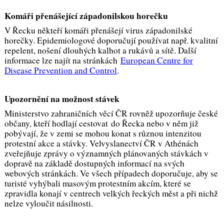
Komáři přenášející západonilskou horečku
V Řecku někteří komáři přenášejí virus západonilské
horečky. Epidemiologové doporučují používat např. kvalitní
repelent, nošení dlouhých kalhot a rukávů a sítě. Další
informace lze najít na stránkách
European Centre for
Disease Prevention and Control
.
Upozornění na možnost stávek
Ministerstvo zahraničních věcí ČR rovněž upozorňuje české
občany, kteří hodlají cestovat do Řecka nebo v něm již
pobývají, že v zemi se mohou konat s různou intenzitou
protestní akce a stávky. Velvyslanectví ČR v Athénách
zveřejňuje zprávy o významných plánovaných stávkách v
dopravě na základě dostupných informací na svých
webových stránkách. Ve všech případech doporučuje, aby se
turisté vyhýbali masovým protestním akcím, které se
zpravidla konají v centrech velkých řeckých měst a při nichž
nelze vyloučit násilnosti.