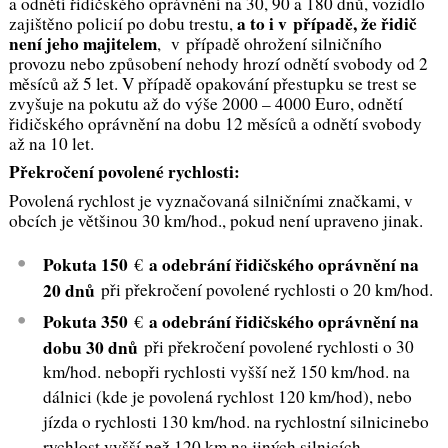
a odnětí řidičského oprávnění na 30, 90 a 180 dnů, vozidlo
a to i v případě, že řidič
zajištěno policií po dobu trestu,
není jeho majitelem
, v případě ohrožení silničního
provozu nebo způsobení nehody hrozí odnětí svobody od 2
měsíců až 5 let. V případě opakování přestupku se trest se
zvyšuje na pokutu až do výše 2000 – 4000 Euro, odnětí
řidičského oprávnění na dobu 12 měsíců a odnětí svobody
až na 10 let.
Překročení povolené rychlosti:
Povolená rychlost je vyznačovaná silničními značkami, v
obcích je většinou 30 km/hod., pokud není upraveno jinak.
Pokuta 150
a odebrání řidičského oprávnění na
€
20 dnů
při překročení povolené rychlosti o 20 km/hod.
Pokuta 350
a odebrání řidičského oprávnění na
€
dobu 30 dnů
při překročení povolené rychlosti o 30
km/hod. nebopři rychlosti vyšší než 150 km/hod. na
dálnici (kde je povolená rychlost 120 km/hod), nebo
jízda o rychlosti 130 km/hod. na rychlostní silnicinebo
rychlost vyšší než 120 km na jiných silnicích.