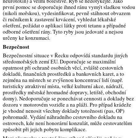
neurotoxin) a velmi bolestivé. Ryb se nedotýkejte. Jako
první pomoc se doporučuje ihned ránu vymýt sladkou vodou
(nikoli mořskou), vydesinfikovat, pevně stáhnout obvazem
či ručníkem k zastavení krvácení, vyhledat lékařské
ošetření, požádat o aplikaci látky proti tetanu a případné
odborné ošetření rány. Tyto ryby jsou jedovaté a nejsou
určeny ke konzumaci.
Bezpečnost
Bezpečnostní situace v Řecku odpovídá standardu jiných
středomořských zemí EU. Doporučuje se maximální
opatrnost při ochraně osobních věcí, zvláště cestovních
dokladů, finančních prostředků a bankovních karet, a to
zejména na místech se zvýšenou koncentrací lidí (např.
turisticky atraktivní místa, velké kulturní akce, nádraží,
prostředky městské hromadné dopravy, letiště, obchodní
domy). Nedoporučuje se ponechávat cennosti a doklady bez
dozoru v motorovém vozidle a na pláži. Pro případ krádeže
je vhodné nenosit všechny doklady totožnosti (pas, OP)
pohromadě. Vydání náhradního cestovního dokladu na
ostrovech, kde není honorární konzulát, může cestovatelům
způsobit při jejich pobytu komplikace.