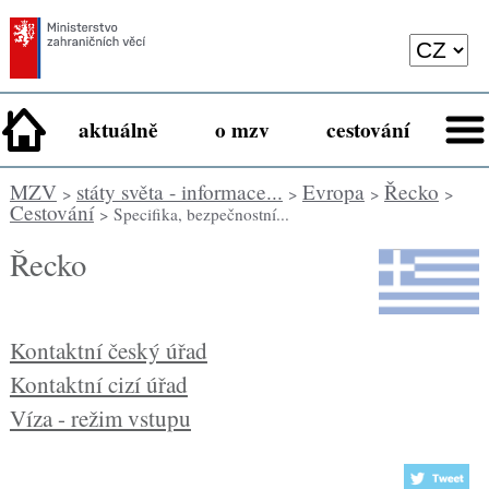
aktuálně
o mzv
cestování
MZV
státy světa - informace...
Evropa
Řecko
>
>
>
>
Cestování
> Specifika, bezpečnostní...
Řecko
Kontaktní český úřad
Kontaktní cizí úřad
Víza - režim vstupu