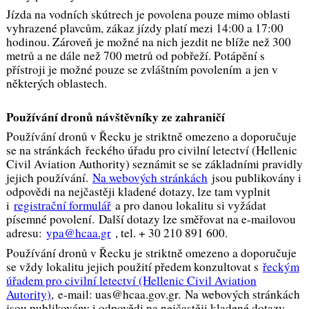
Jízda na vodních skútrech je povolena pouze mimo oblasti
vyhrazené plavcům, zákaz jízdy platí mezi 14:00 a 17:00
hodinou. Zároveň je možné na nich jezdit ne blíže než 300
metrů a ne dále než 700 metrů od pobřeží. Potápění s
přístroji je možné pouze se zvláštním povolením a jen v
některých oblastech.
Používání dronů návštěvníky ze zahraničí
Používání dronů v Řecku je striktně omezeno a doporučuje
se na stránkách řeckého úřadu pro civilní letectví (Hellenic
Civil Aviation Authority) seznámit se se základními pravidly
jejich používání.
Na webových stránkách
jsou publikovány i
odpovědi na nejčastěji kladené dotazy, lze tam vyplnit
i
registrační formulář
a pro danou lokalitu si vyžádat
písemné povolení. Další dotazy lze směřovat na e-mailovou
adresu:
ypa@hcaa.gr
, tel. + 30 210 891 600.
Používání dronů v Řecku je striktně omezeno a doporučuje
se vždy lokalitu jejich použití předem konzultovat s
řeckým
úřadem pro civilní letectví (Hellenic Civil Aviation
Autority)
, e-mail: uas@hcaa.gov.gr. Na webových stránkách
jsou publikovány i odpovědi na nejčastěji kladené dotazy.