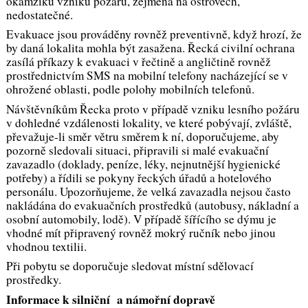
okamžiku vzniku požáru, zejména na ostrovech,
nedostatečné.
Evakuace jsou prováděny rovněž preventivně, když hrozí, že
by daná lokalita mohla být zasažena. Řecká civilní ochrana
zasílá příkazy k evakuaci v řečtině a angličtině rovněž
prostřednictvím SMS na mobilní telefony nacházející se v
ohrožené oblasti, podle polohy mobilních telefonů.
Návštěvníkům Řecka proto v případě vzniku lesního požáru
v dohledné vzdálenosti lokality, ve které pobývají, zvláště,
převažuje-li směr větru směrem k ní, doporučujeme, aby
pozorně sledovali situaci, připravili si malé evakuační
zavazadlo (doklady, peníze, léky, nejnutnější hygienické
potřeby) a řídili se pokyny řeckých úřadů a hotelového
personálu. Upozorňujeme, že velká zavazadla nejsou často
nakládána do evakuačních prostředků (autobusy, nákladní a
osobní automobily, lodě). V případě šířícího se dýmu je
vhodné mít připravený rovněž mokrý ručník nebo jinou
vhodnou textilii.
Při pobytu se doporučuje sledovat místní sdělovací
prostředky.
Informace k silniční a námořní dopravě