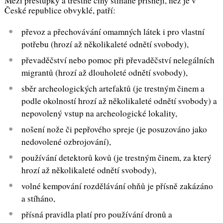
Mezi přestupky a trestné činy stíhané přísněji, než je v
České republice obvyklé, patří:
převoz a přechovávání omamných látek i pro vlastní
potřebu (hrozí až několikaleté odnětí svobody),
převaděčství nebo pomoc při převaděčství nelegálních
migrantů (hrozí až dlouholeté odnětí svobody),
sběr archeologických artefaktů (je trestným činem a
podle okolností hrozí až několikaleté odnětí svobody) a
nepovolený vstup na archeologické lokality,
nošení nože či pepřového spreje (je posuzováno jako
nedovolené ozbrojování),
používání detektorů kovů (je trestným činem, za který
hrozí až několikaleté odnětí svobody),
volné kempování rozdělávání ohňů je přísně zakázáno
a stíháno,
přísná pravidla platí pro používání dronů a