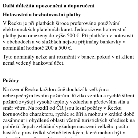
Další důležitá upozornění a doporučení
Hotovostní a bezhotovostní platby
V Řecku je při platbách široce preferováno používání
elektronických platebních karet. Jednorázové hotovostní
platby jsou omezeny do výše 500 €. Při platbách v hotovosti
v obchodech a ve službách nejsou přijímány bankovky v
nominální hodnotě 200 a 500 €.
Tyto nominály nelze ani rozměnit v bance, pokud v ní klient
nemá vedený bankovní účet.
Požáry
Na území Řecka každoročně dochází k velkým a
nebezpečným lesním požárům. Riziko vzniku a rychlé šíření
požárů zvyšují vysoké teploty vzduchu a především síla a
směr větru. Na rozdíl od ČR jsou lesní požáry v Řecku
korunového charakteru, rychle se šíří a mohou v krátké době
zasáhnout i obydlené oblasti včetně turistických středisek na
pobřeží. Jejich zvládání vyžaduje nasazení velkého počtu
hasičů a prostředků včetně leteckých, které mohou být v