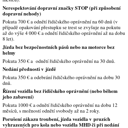
Nerespektování dopravní značky STOP (při způsobení
dopravní nehody)
Pokuta 700 € a odnětí řidičského oprávnění na 60 dnů (v
případě opakování přestupku se trest se zvyšuje na pokutu
až do výše 4 000 € a odnětí řidičského oprávnění až na dobu
8 let).
Jízda bez bezpečnostních pásů nebo na motorce bez
helmy
Pokuta 350 € a odnětí řidičského oprávnění na 30 dnů.
Nedání přednosti v jízdě
Pokuta 350 € a odebrání řidičského oprávnění na dobu 30
dnů.
Řízení vozidla bez řidičského oprávnění (nebo během
jeho zabavení)
Pokuta 1000 € a odnětí řidičského oprávnění na dobu 12
měsíců, s možností odnětí svobody až na 2 roky.
Porušení zákazu troubení, jízda vozidla v pruzích
vyhrazených pro kola nebo vozidla MHD či při nedání