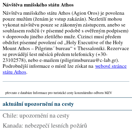
Návštěva mnišského státu Athos
Návštěva mnišského státu Athos (Agion Oros) je povolena
pouze mužům (ženám je vstup zakázán). Nezletilí mohou
vykonat návštěvu pouze se zákonným zástupcem, anebo se
souhlasem rodičů (v písemné podobě s ověřeným podpisem)
v doprovodu jiného zletilého muže. Cizinci musí předem
obdržet písemné povolení od „Holy Executive of the Holy
Mount Athos – Pilgrims´ bureau“ v Thessaloniki. Rezervace
se provádějí šest měsíců předem telefonicky (+30-
23102578), nebo e-mailem (piligrimsbureau@c-lab.gr).
Podrobnější informace o místě lze získat na
webové stránce
státu Athos
.
převzato z databáze Informace pro turistické cesty konzulárního odboru MZV
aktuální upozornění na cesty
Chile: upozornění na cesty
Kanada: nebezpečí lesních požárů