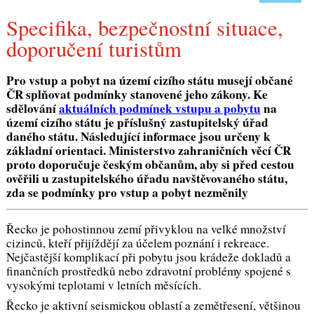
Specifika, bezpečnostní situace,
doporučení turistům
Pro vstup a pobyt na území cizího státu musejí občané
ČR splňovat podmínky stanovené jeho zákony. Ke
sdělování
aktuálních podmínek vstupu a pobytu
na
území cizího státu je příslušný zastupitelský úřad
daného státu. Následující informace jsou určeny k
základní orientaci. Ministerstvo zahraničních věcí ČR
proto doporučuje českým občanům, aby si před cestou
ověřili u zastupitelského úřadu navštěvovaného státu,
zda se podmínky pro vstup a pobyt nezměnily
Řecko je pohostinnou zemí přivyklou na velké množství
cizinců, kteří přijíždějí za účelem poznání i rekreace.
Nejčastější komplikací při pobytu jsou krádeže dokladů a
finančních prostředků nebo zdravotní problémy spojené s
vysokými teplotami v letních měsících.
Řecko je aktivní seismickou oblastí a zemětřesení, většinou