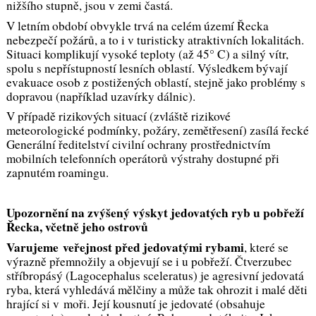
nižšího stupně, jsou v zemi častá.
V letním období obvykle trvá na celém území Řecka
nebezpečí požárů, a to i v turisticky atraktivních lokalitách.
Situaci komplikují vysoké teploty (až 45° C) a silný vítr,
spolu s nepřístupností lesních oblastí. Výsledkem bývají
evakuace osob z postižených oblastí, stejně jako problémy s
dopravou (například uzavírky dálnic).
V případě rizikových situací (zvláště rizikové
meteorologické podmínky, požáry, zemětřesení) zasílá řecké
Generální ředitelství civilní ochrany prostřednictvím
mobilních telefonních operátorů výstrahy dostupné při
zapnutém roamingu.
Upozornění na zvýšený výskyt jedovatých ryb u pobřeží
Řecka, včetně jeho ostrovů
Varujeme veřejnost před jedovatými rybami
, které se
výrazně přemnožily a objevují se i u pobřeží. Čtverzubec
stříbropásý (Lagocephalus sceleratus) je agresivní jedovatá
ryba, která vyhledává mělčiny a může tak ohrozit i malé děti
hrající si v moři. Její kousnutí je jedovaté (obsahuje