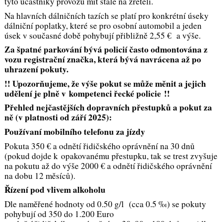
tyto účastníky provozu mít stále na zřeteli.
Na hlavních dálničních tazích se platí pro konkrétní úseky
dálniční poplatky, které se pro osobní automobil a jeden
úsek v současné době pohybují přibližně 2,55 € a výše.
Za špatné parkování bývá policií často odmontována z
vozu registrační značka, která bývá navrácena až po
uhrazení pokuty.
!! Upozorňujeme, že výše pokut se může měnit a jejich
udělení je plně v kompetenci řecké policie !!
Přehled nejčastějších dopravních přestupků a pokut za
ně (v platnosti od září 2025):
Používaní mobilního telefonu za jízdy
Pokuta 350 € a odnětí řidičského oprávnění na 30 dnů
(pokud dojde k opakovanému přestupku, tak se trest zvyšuje
na pokutu až do výše 2000 € a odnětí řidičského oprávnění
na dobu 12 měsíců).
Řízení pod vlivem alkoholu
Dle naměřené hodnoty od 0.50 g/l (cca 0.5 ‰) se pokuty
pohybují od 350 do 1.200 Euro