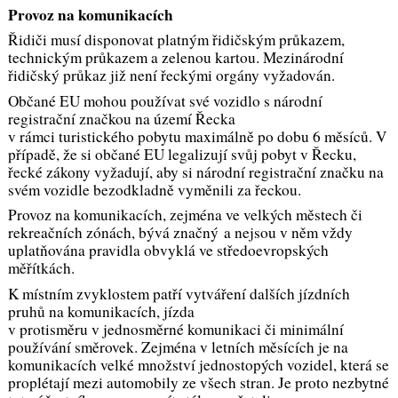
Provoz na komunikacích
Řidiči musí disponovat platným řidičským průkazem,
technickým průkazem a zelenou kartou. Mezinárodní
řidičský průkaz již není řeckými orgány vyžadován.
Občané EU mohou používat své vozidlo s národní
registrační značkou na území Řecka
v rámci turistického pobytu maximálně po dobu 6 měsíců. V
případě, že si občané EU legalizují svůj pobyt v Řecku,
řecké zákony vyžadují, aby si národní registrační značku na
svém vozidle bezodkladně vyměnili za řeckou.
Provoz na komunikacích, zejména ve velkých městech či
rekreačních zónách, bývá značný a nejsou v něm vždy
uplatňována pravidla obvyklá ve středoevropských
měřítkách.
K místním zvyklostem patří vytváření dalších jízdních
pruhů na komunikacích, jízda
v protisměru v jednosměrné komunikaci či minimální
používání směrovek. Zejména v letních měsících je na
komunikacích velké množství jednostopých vozidel, která se
proplétají mezi automobily ze všech stran. Je proto nezbytné