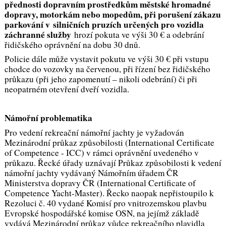
přednosti dopravním prostředkům městské hromadné
dopravy, motorkám nebo mopedům, při porušení zákazu
parkování v silničních pruzích určených pro vozidla
záchranné služby
hrozí pokuta ve výši 30 € a odebrání
řidičského oprávnění na dobu 30 dnů.
Policie dále může vystavit pokutu ve výši 30 € při vstupu
chodce do vozovky na červenou, při řízení bez řidičského
průkazu (při jeho zapomenutí – nikoli odebrání) či při
neopatrném otevření dveří vozidla.
Námořní problematika
Pro vedení rekreační námořní jachty je vyžadován
Mezinárodní průkaz způsobilosti (International Certificate
of Competence - ICC) v rámci oprávnění uvedeného v
průkazu. Řecké úřady uznávají Průkaz způsobilosti k vedení
námořní jachty vydávaný Námořním úřadem ČR
Ministerstva dopravy ČR (International Certificate of
Competence Yacht-Master). Řecko naopak nepřistoupilo k
Rezoluci č. 40 vydané Komisí pro vnitrozemskou plavbu
Evropské hospodářské komise OSN, na jejímž základě
vydává Mezinárodní průkaz vůdce rekreačního plavidla