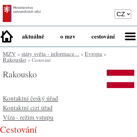
aktuálně
o mzv
cestování
MZV
státy světa - informace...
Evropa
>
>
>
Rakousko
> Cestování
Rakousko
Kontaktní český úřad
Kontaktní cizí úřad
Víza - režim vstupu
cestování