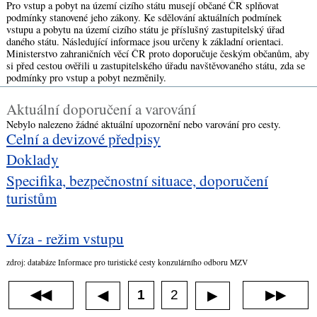
Pro vstup a pobyt na území cizího státu musejí občané ČR splňovat
podmínky stanovené jeho zákony. Ke sdělování aktuálních podmínek
vstupu a pobytu na území cizího státu je příslušný zastupitelský úřad
daného státu. Následující informace jsou určeny k základní orientaci.
Ministerstvo zahraničních věcí ČR proto doporučuje českým občanům, aby
si před cestou ověřili u zastupitelského úřadu navštěvovaného státu, zda se
podmínky pro vstup a pobyt nezměnily.
Aktuální doporučení a varování
Nebylo nalezeno žádné aktuální upozornění nebo varování pro cesty.
Celní a devizové předpisy
Doklady
Specifika, bezpečnostní situace, doporučení
turistům
Víza - režim vstupu
zdroj: databáze Informace pro turistické cesty konzulárního odboru MZV
◀◀
1
2
▶▶
◀
▶