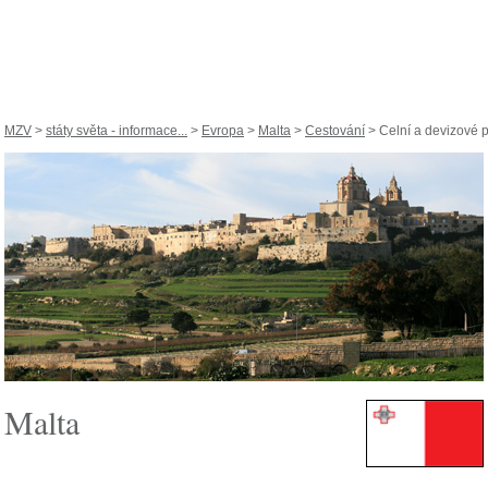
MZV
>
státy světa - informace...
>
Evropa
>
Malta
>
Cestování
> Celní a devizové 
Malta