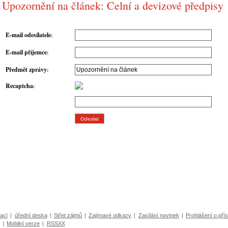
Upozornění na článek: Celní a devizové předpisy
E-mail odesílatele
:
E-mail příjemce
:
Předmět zprávy
:
Recaptcha
:
ací
|
úřední deska
|
Střet zájmů
|
Zajímavé odkazy
|
Zasílání novinek
|
Prohlášení o přís
|
Mobilní verze
|
RSSXX