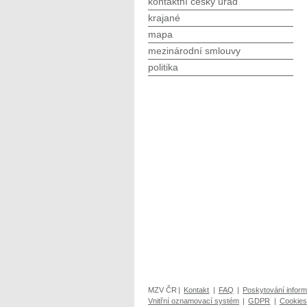
kontaktní český úřad
krajané
mapa
mezinárodní smlouvy
politika
MZV ČR
|
Kontakt
|
FAQ
|
Poskytování inform
Vnitřní oznamovací systém
|
GDPR
|
Cookies