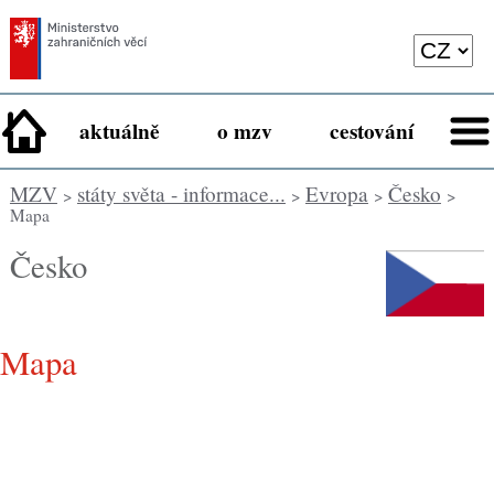
aktuálně
o mzv
cestování
MZV
státy světa - informace...
Evropa
Česko
>
>
>
>
Mapa
Česko
Mapa