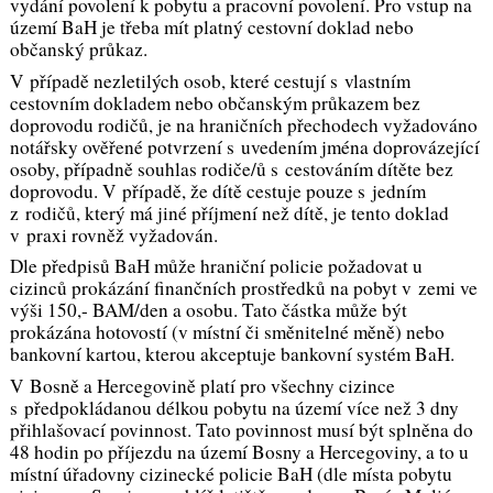
vydání povolení k pobytu a pracovní povolení. Pro vstup na
území BaH je třeba mít platný cestovní doklad nebo
občanský průkaz.
V případě nezletilých osob, které cestují s vlastním
cestovním dokladem nebo občanským průkazem bez
doprovodu rodičů, je na hraničních přechodech vyžadováno
notářsky ověřené potvrzení s uvedením jména doprovázející
osoby, případně souhlas rodiče/ů s cestováním dítěte bez
doprovodu. V případě, že dítě cestuje pouze s jedním
z rodičů, který má jiné příjmení než dítě, je tento doklad
v praxi rovněž vyžadován.
Dle předpisů BaH může hraniční policie požadovat u
cizinců prokázání finančních prostředků na pobyt v zemi ve
výši 150,- BAM/den a osobu. Tato částka může být
prokázána hotovostí (v místní či směnitelné měně) nebo
bankovní kartou, kterou akceptuje bankovní systém BaH.
V Bosně a Hercegovině platí pro všechny cizince
s předpokládanou délkou pobytu na území více než 3 dny
přihlašovací povinnost. Tato povinnost musí být splněna do
48 hodin po příjezdu na území Bosny a Hercegoviny, a to u
místní úřadovny cizinecké policie BaH (dle místa pobytu