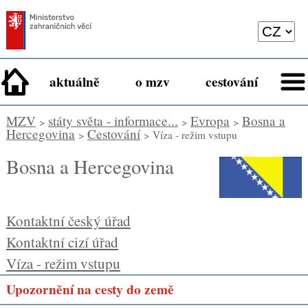
aktuálně
o mzv
cestování
MZV
státy světa - informace...
Evropa
Bosna a
>
>
>
Hercegovina
Cestování
>
> Víza - režim vstupu
Bosna a Hercegovina
Kontaktní český úřad
Kontaktní cizí úřad
Víza - režim vstupu
Upozornění na cesty do země