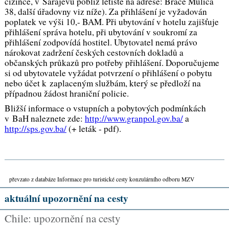
cizince, v Sarajevu poblíž letiště na adrese: Braće Mulića
38, další úřadovny viz níže). Za přihlášení je vyžadován
poplatek ve výši 10,- BAM. Při ubytování v hotelu zajišťuje
přihlášení správa hotelu, při ubytování v soukromí za
přihlášení zodpovídá hostitel. Ubytovatel nemá právo
nárokovat zadržení českých cestovních dokladů a
občanských průkazů pro potřeby přihlášení. Doporučujeme
si od ubytovatele vyžádat potvrzení o přihlášení o pobytu
nebo účet k zaplaceným službám, který se předloží na
případnou žádost hraniční policie.
Bližší informace o vstupních a pobytových podmínkách
v BaH naleznete zde:
http://www.granpol.gov.ba/
a
http://sps.gov.ba/
(+ leták - pdf).
převzato z databáze Informace pro turistické cesty konzulárního odboru MZV
aktuální upozornění na cesty
Chile: upozornění na cesty