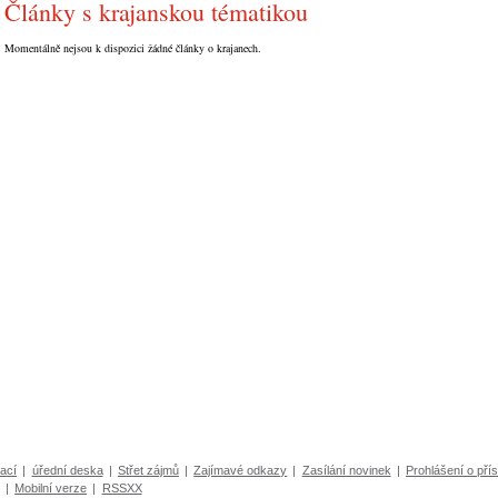
Články s krajanskou tématikou
Momentálně nejsou k dispozici žádné články o krajanech.
ací
|
úřední deska
|
Střet zájmů
|
Zajímavé odkazy
|
Zasílání novinek
|
Prohlášení o přís
|
Mobilní verze
|
RSSXX