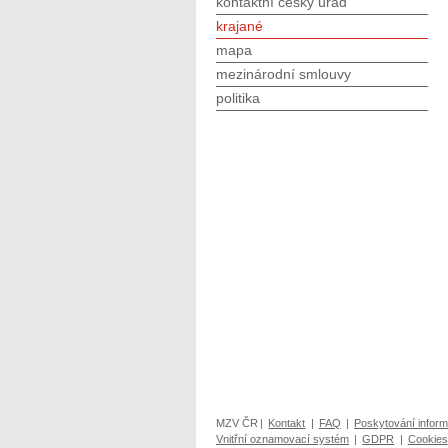
kontaktní český úřad
krajané
mapa
mezinárodní smlouvy
politika
MZV ČR
|
Kontakt
|
FAQ
|
Poskytování inform
Vnitřní oznamovací systém
|
GDPR
|
Cookies