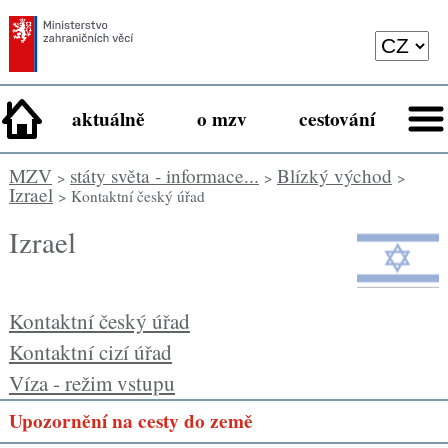
aktuálně
o mzv
cestování
MZV
státy světa - informace...
Blízký východ
>
>
>
Izrael
> Kontaktní český úřad
Izrael
Kontaktní český úřad
Kontaktní cizí úřad
Víza - režim vstupu
Upozornění na cesty do země