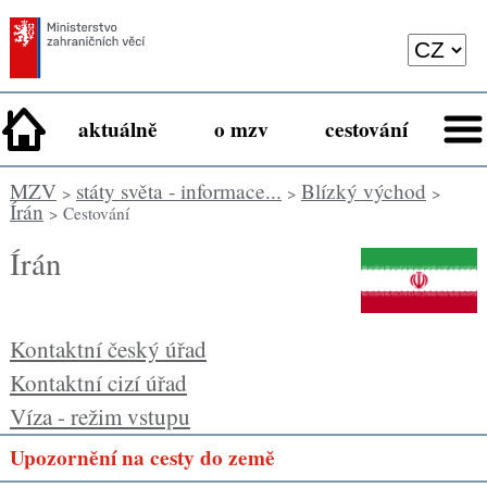
aktuálně
o mzv
cestování
MZV
státy světa - informace...
Blízký východ
>
>
>
Írán
> Cestování
Írán
Kontaktní český úřad
Kontaktní cizí úřad
Víza - režim vstupu
Upozornění na cesty do země