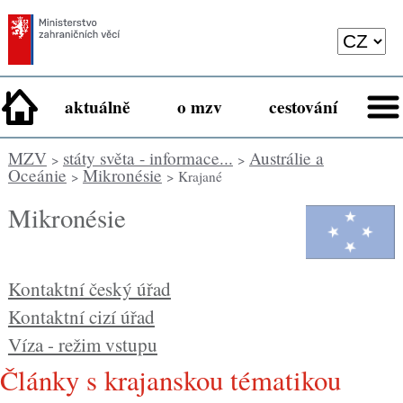
aktuálně
o mzv
cestování
MZV
státy světa - informace...
Austrálie a
>
>
Oceánie
Mikronésie
>
> Krajané
Mikronésie
Kontaktní český úřad
Kontaktní cizí úřad
Víza - režim vstupu
Články s krajanskou tématikou