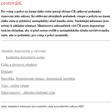
cestování
Pro vstup a pobyt na území cizího státu musejí občané ČR splňovat podmínky
stanovené jeho zákony. Ke sdělování aktuálních podmínek vstupu a pobytu na území
cizího státu je příslušný zastupitelský úřad daného státu. Následující informace jsou
určeny k základní orientaci. Ministerstvo zahraničních věcí ČR proto doporučuje
českým občanům, aby si před cestou ověřili u zastupitelského úřadu navštěvovaného
státu, zda se podmínky pro vstup a pobyt nezměnily.
Aktuální doporučení a varování
Kambodža: doporučení k cestám
Celní a devizové předpisy
Doklady
Specifika, bezpečnostní situace, doporučení turistům
Víza - režim vstupu
Zdravotnictví - důležitá telefonní čísla
zdroj: databáze Informace pro turistické cesty konzulárního odboru MZV