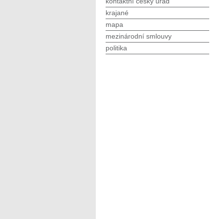
kontaktní český úřad
krajané
mapa
mezinárodní smlouvy
politika