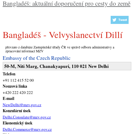
Bangladéš: aktuální doporučení pro cesty do země
Bangladéš - Velvyslanectví Dillí
převzato z databáze Zastupitelské úřady ČR ve správě odboru administrativy a
zpracování informací MZV
Embassy of the Czech Republic
50-M, Niti Marg, Chanakyapuri, 110 021 New Delhi
Telefon
+91 112 415 52 00
Nouzová linka
+420 222 420 222
E-mail
NewDelhi@mzv.gov.cz
Konzulární úsek
Delhi.Consulate@mzv.gov.cz
Ekonomický úsek
Delhi.Commerce@mzv.gov.cz