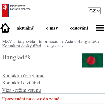
aktuálně
o mzv
cestování
MZV
státy světa - informace...
Asie
Bangladéš
>
>
>
>
Kontaktní český úřad
> Bangladéš -...
Bangladéš
Kontaktní český úřad
Kontaktní cizí úřad
Víza - režim vstupu
Upozornění na cesty do země