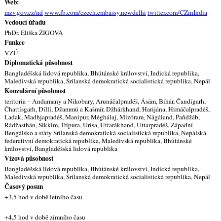
Web:
mzv.gov.cz/nd
www.fb.com/czech.embassy.newdelhi
twitter.com/CZinIndia
Vedoucí úřadu
PhDr. Eliška ŽIGOVÁ
Funkce
VZÚ
Diplomatická působnost
Bangladéšská lidová republika, Bhútánské království, Indická republika,
Maledivská republika, Šrílanská demokratická socialistická republika, Nepál
Konzulární působnost
teritoria – Andamany a Nikobary, Arunáčalpradéš, Ásám, Bihár, Čandígarh,
Čhattísgarh, Díllí, Džammú a Kašmír, Džhárkhand, Harijána, Himáčalpradéš,
Ladak, Madhjapradéš, Manípur, Méghálaj, Mizóram, Nágáland, Paňdžáb,
Rádžasthán, Sikkim, Tripura, Urísa, Uttarákhand, Uttarpradéš, Západní
Bengálsko a státy Šrílanská demokratická socialistická republika, Nepálská
federativní demokratická republika, Maledivská republika, Bhútánské
království, Bangladéšská lidová republika
Vízová působnost
Bangladéšská lidová republika, Bhútánské království, Indická republika,
Maledivská republika, Šrílanská demokratická socialistická republika, Nepál
Časový posun
+3,5 hod v době letního času
+4,5 hod v době zimního času