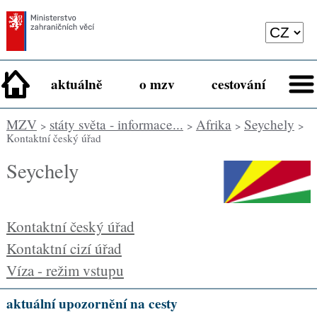
aktuálně
o mzv
cestování
MZV
státy světa - informace...
Afrika
Seychely
>
>
>
>
Kontaktní český úřad
Seychely
Kontaktní český úřad
Kontaktní cizí úřad
Víza - režim vstupu
aktuální upozornění na cesty