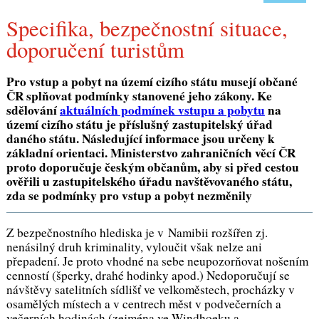
Specifika, bezpečnostní situace,
doporučení turistům
Pro vstup a pobyt na území cizího státu musejí občané
ČR splňovat podmínky stanovené jeho zákony. Ke
sdělování
aktuálních podmínek vstupu a pobytu
na
území cizího státu je příslušný zastupitelský úřad
daného státu. Následující informace jsou určeny k
základní orientaci. Ministerstvo zahraničních věcí ČR
proto doporučuje českým občanům, aby si před cestou
ověřili u zastupitelského úřadu navštěvovaného státu,
zda se podmínky pro vstup a pobyt nezměnily
Z bezpečnostního hlediska je v Namibii rozšířen zj.
nenásilný druh kriminality, vyloučit však nelze ani
přepadení. Je proto vhodné na sebe neupozorňovat nošením
cenností (šperky, drahé hodinky apod.) Nedoporučují se
návštěvy satelitních sídlišť ve velkoměstech, procházky v
osamělých místech a v centrech měst v podvečerních a
večerních hodinách (zejména ve Windhoeku a