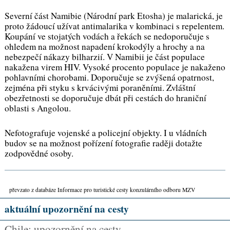
Severní část Namibie (Národní park Etosha) je malarická, je
proto žádoucí užívat antimalarika v kombinaci s repelentem.
Koupání ve stojatých vodách a řekách se nedoporučuje s
ohledem na možnost napadení krokodýly a hrochy a na
nebezpečí nákazy bilharzií. V Namibii je část populace
nakažena virem HIV. Vysoké procento populace je nakaženo
pohlavními chorobami. Doporučuje se zvýšená opatrnost,
zejména při styku s krvácivými poraněními. Zvláštní
obezřetnosti se doporučuje dbát při cestách do hraniční
oblasti s Angolou.
Nefotografuje vojenské a policejní objekty. I u vládních
budov se na možnost pořízení fotografie raději dotažte
zodpovědné osoby.
převzato z databáze Informace pro turistické cesty konzulárního odboru MZV
aktuální upozornění na cesty
Chile: upozornění na cesty