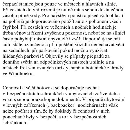
čerpací stanice jsou pouze ve městech u hlavních silnic.
Při cestách do vnitrozemí je nutné mít s sebou dostatečnou
zásobu pitné vody. Pro návštěvu pouští a písečných oblastí
na pobřeží je doporučováno použít auto s pohonem všech
čtyř kol. Při cestách ve večerních a nočních hodinách je
třeba věnovat řízení zvýšenou pozornost, neboť se na silnici
často pohybují místní obyvatelé i zvěř. Doporučuje se mít
auto stále uzamčeno a při opuštění vozidla nenechávat věci
na sedadlech, při parkování pokud možno využívat
hlídaných parkovišť. Objevily se případy přepadů za
denního světla na odpočinkových místech u silnic a na
místech frekventovaných turisty, např. u botanické zahrady
ve Windhoeku.
Cennosti a větší hotovost se doporučuje nechat
v bezpečnostních schránkách v ubytovacích zařízeních a
vozit s sebou pouze kopie dokumentů. V případě ubytování
v levných zařízeních („backpacker“ noclehárnách) však
nelze počítat s tím, že by doklady či cennosti v nich
ponechané byly v bezpečí, a to i v bezpečnostních
schránkách.