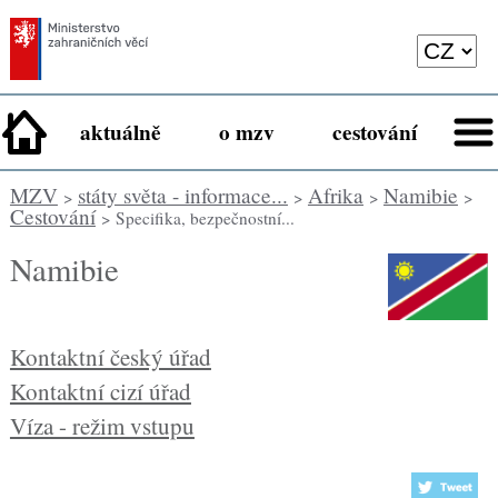
aktuálně
o mzv
cestování
MZV
státy světa - informace...
Afrika
Namibie
>
>
>
>
Cestování
> Specifika, bezpečnostní...
Namibie
Kontaktní český úřad
Kontaktní cizí úřad
Víza - režim vstupu