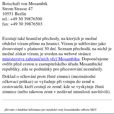
Botschaft von Mosambik
Strom Strasse 47
10551 Berlín
tel.: +49 30 39876500
fax: +49 30 39876503
Existují také hraniční přechody, na kterých je možné
obdržet vízum přímo na hranici. Vízum je udělováno jako
dvouvstupé s platností 30 dní. Seznam přechodů, na nichž je
možné získat vízum, je uveden na webové stránce
ministerstva zahraničních věcí Mosambiku
. Doporučujeme
ověřit před cestou u zastupitelského úřadu Mosambické
republiky, zda se podmínky pro přicestování nezměnily.
Doklad o očkování proti žluté zimnici (mezinárodní
očkovací průkaz) se vyžaduje při vstupu do země u
cestovatelů, kteří cestují ze země, kde se vyskytuje žlutá
zimnice (nebo takovou zemi v nedávné minulosti navštívili).
převzato z databáze Informace pro turistické cesty konzulárního odboru MZV