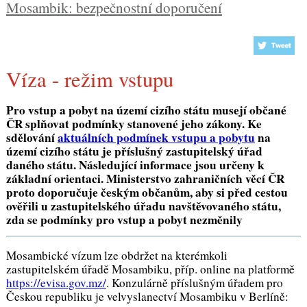
Mosambik: bezpečnostní doporučení
Víza - režim vstupu
Pro vstup a pobyt na území cizího státu musejí občané
ČR splňovat podmínky stanovené jeho zákony. Ke
sdělování
aktuálních podmínek vstupu a pobytu
na
území cizího státu je příslušný zastupitelský úřad
daného státu. Následující informace jsou určeny k
základní orientaci. Ministerstvo zahraničních věcí ČR
proto doporučuje českým občanům, aby si před cestou
ověřili u zastupitelského úřadu navštěvovaného státu,
zda se podmínky pro vstup a pobyt nezměnily
Mosambické vízum lze obdržet na kterémkoli
zastupitelském úřadě Mosambiku, příp. online na platformě
https://evisa.gov.mz/
. Konzulárně příslušným úřadem pro
Českou republiku je velvyslanectví Mosambiku v Berlíně: