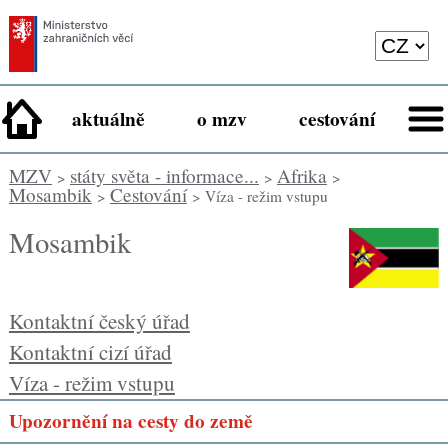
aktuálně
o mzv
cestování
MZV
státy světa - informace...
Afrika
>
>
>
Mosambik
Cestování
>
> Víza - režim vstupu
Mosambik
Kontaktní český úřad
Kontaktní cizí úřad
Víza - režim vstupu
Upozornění na cesty do země