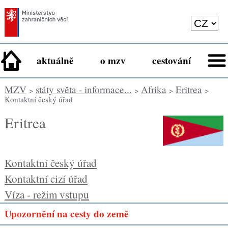
aktuálně
o mzv
cestování
MZV
státy světa - informace...
Afrika
Eritrea
>
>
>
>
Kontaktní český úřad
Eritrea
Kontaktní český úřad
Kontaktní cizí úřad
Víza - režim vstupu
Upozornění na cesty do země