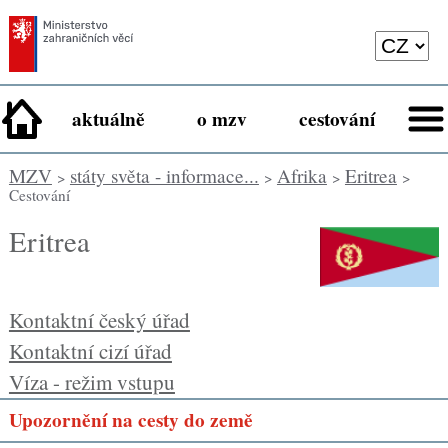
aktuálně
o mzv
cestování
MZV
státy světa - informace...
Afrika
Eritrea
>
>
>
>
Cestování
Eritrea
Kontaktní český úřad
Kontaktní cizí úřad
Víza - režim vstupu
Upozornění na cesty do země