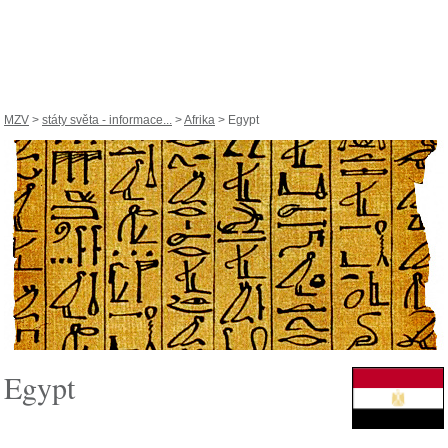
MZV
>
státy světa - informace...
>
Afrika
> Egypt
Egypt