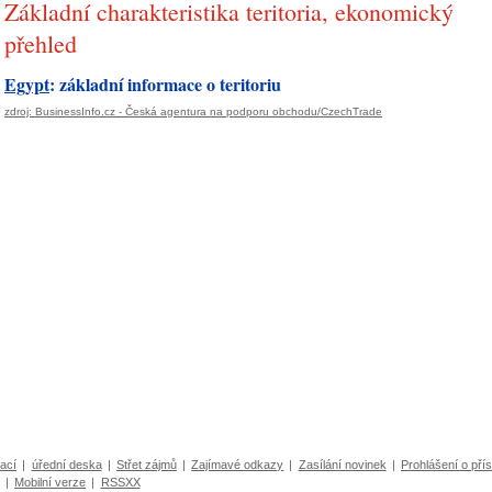
Základní charakteristika teritoria, ekonomický
přehled
Egypt
: základní informace o teritoriu
zdroj: BusinessInfo.cz - Česká agentura na podporu obchodu/CzechTrade
ací
|
úřední deska
|
Střet zájmů
|
Zajímavé odkazy
|
Zasílání novinek
|
Prohlášení o přís
|
Mobilní verze
|
RSSXX