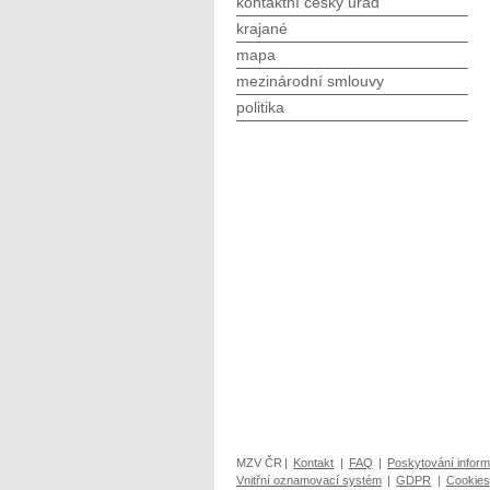
kontaktní český úřad
krajané
mapa
mezinárodní smlouvy
politika
MZV ČR
|
Kontakt
|
FAQ
|
Poskytování inform
Vnitřní oznamovací systém
|
GDPR
|
Cookies