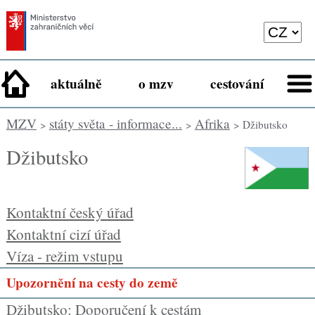
aktuálně
o mzv
cestování
MZV
státy světa - informace...
Afrika
>
>
> Džibutsko
Džibutsko
Kontaktní český úřad
Kontaktní cizí úřad
Víza - režim vstupu
Upozornění na cesty do země
Džibutsko: Doporučení k cestám