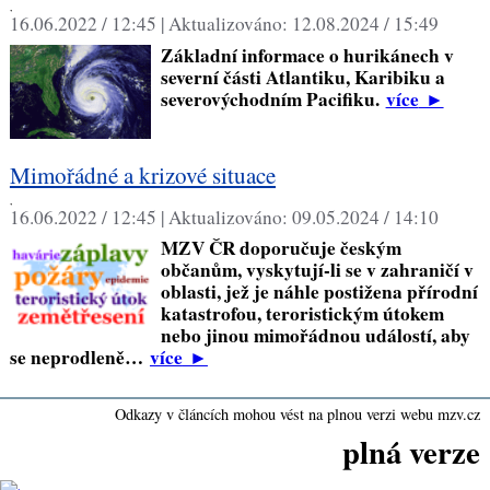
,
16.06.2022 / 12:45 |
Aktualizováno:
12.08.2024 / 15:49
Základní informace o hurikánech v
severní části Atlantiku, Karibiku a
severovýchodním Pacifiku.
více
►
Mimořádné a krizové situace
,
16.06.2022 / 12:45 |
Aktualizováno:
09.05.2024 / 14:10
MZV ČR doporučuje českým
občanům, vyskytují-li se v zahraničí v
oblasti, jež je náhle postižena přírodní
katastrofou, teroristickým útokem
nebo jinou mimořádnou událostí, aby
se neprodleně…
více
►
Odkazy v článcích mohou vést na plnou verzi webu mzv.cz
plná verze