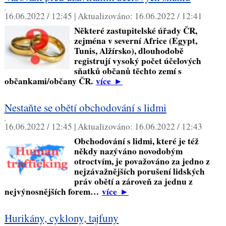
,
16.06.2022 / 12:45 |
Aktualizováno:
16.06.2022 / 12:41
Některé zastupitelské úřady ČR,
zejména v severní Africe (Egypt,
Tunis, Alžírsko), dlouhodobě
registrují vysoký počet účelových
sňatků občanů těchto zemí s
občankami/občany ČR.
více
►
Nestaňte se obětí obchodování s lidmi
,
16.06.2022 / 12:45 |
Aktualizováno:
16.06.2022 / 12:43
Obchodování s lidmi, které je též
někdy nazýváno novodobým
otroctvím, je považováno za jedno z
nejzávažnějších porušení lidských
práv obětí a zároveň za jednu z
nejvýnosnějších forem…
více
►
Hurikány, cyklony, tajfuny