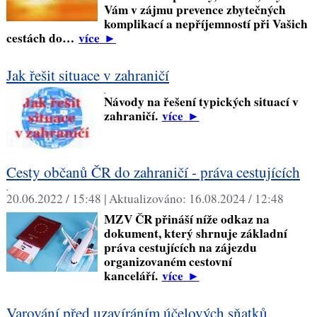
Vám v zájmu prevence zbytečných
komplikací a nepříjemností při Vašich
cestách do…
více
►
Jak řešit situace v zahraničí
,
Návody na řešení typických situací v
zahraničí.
více
►
Cesty občanů ČR do zahraničí - práva cestujících
,
20.06.2022 / 15:48 |
Aktualizováno:
16.08.2024 / 12:48
MZV ČR přináší níže odkaz na
dokument, který shrnuje základní
práva cestujících na zájezdu
organizovaném cestovní
kanceláří.
více
►
Varování před uzavíráním účelových sňatků