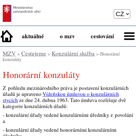
aktuálně
o mzv
cestování
MZV
Cestujeme
Konzulární služba
>
>
> Honorární
konzuláty
Honorární konzuláty
Z pohledu mezinárodního práva je postavení konzulárních
úřadů je upraveno
Vídeňskou úmluvou o konzulárních
stycích
ze dne 24. dubna 1963. Tato úmluva rozlišuje dvě
kategorie konzulárních úřadů:
- konzulární úřady vedené konzulárními úředníky z povolání
a
- konzulární úřady vedené honorárními konzulárními
úředníky.