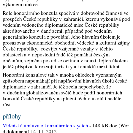
výkonem funkce.
Role honorárního konzula spočívá v dobrovolné činnosti ve
prospěch České republiky v zahraničí, kterou vykonává pod
vedením vedoucího diplomatické mise České republiky
akreditovaného v dané zemi, případně pod vedením
generálního konzula z povolání. Jeho hlavním úkolem je
prosazovat ekonomické, obchodní, vědecké a kulturní zájmy
České republiky, rozvíjet vzájemné vztahy v těchto
oblastech a v neposlední řadě též pomáhat českým
občanům, zejména pokud se ocitnou v nouzi. Jejich úkolem
je též přispívat k rozvoji turistiky a kontaktů mezi lidmi.
Honorární konzulové tak v mnoha ohledech významným
způsobem napomáhají při naplňování hlavních úkolů české
diplomacie v zahraničí. Je též zcela nepochybné, že
v dnešním globalizovaném světě bude podíl honorárních
konzulů České republiky na plnění těchto úkolů i nadále
růst.
přílohy
Vídeňská úmluva o konzulárních stycích
-
148 kB doc (Wor
d dokument) 14. 11. 2012