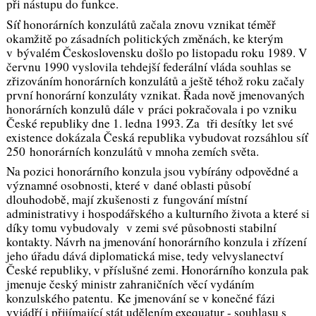
při nástupu do funkce.
Síť honorárních konzulátů začala znovu vznikat téměř
okamžitě po zásadních politických změnách, ke kterým
v bývalém Československu došlo po listopadu roku 1989. V
červnu 1990 vyslovila tehdejší federální vláda souhlas se
zřizováním honorárních konzulátů a ještě téhož roku začaly
první honorární konzuláty vznikat. Řada nově jmenovaných
honorárních konzulů dále v práci pokračovala i po vzniku
České republiky dne 1. ledna 1993. Za tři desítky let své
existence dokázala Česká republika vybudovat rozsáhlou síť
250 honorárních konzulátů v mnoha zemích světa.
Na pozici honorárního konzula jsou vybírány odpovědné a
významné osobnosti, které v dané oblasti působí
dlouhodobě, mají zkušenosti z fungování místní
administrativy i hospodářského a kulturního života a které si
díky tomu vybudovaly v zemi své působnosti stabilní
kontakty. Návrh na jmenování honorárního konzula i zřízení
jeho úřadu dává diplomatická mise, tedy velvyslanectví
České republiky, v příslušné zemi. Honorárního konzula pak
jmenuje český ministr zahraničních věcí vydáním
konzulského patentu. Ke jmenování se v konečné fázi
vyjádří i přijímající stát udělením exequatur - souhlasu s