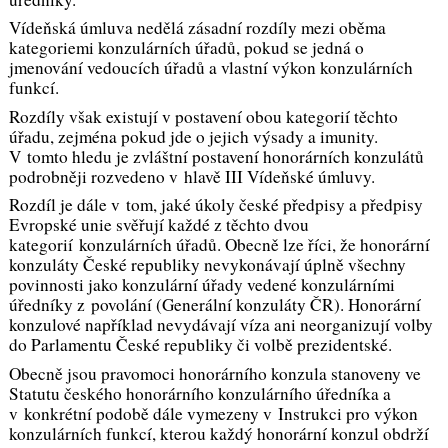
Vídeňská úmluva nedělá zásadní rozdíly mezi oběma
kategoriemi konzulárních úřadů, pokud se jedná o
jmenování vedoucích úřadů a vlastní výkon konzulárních
funkcí.
Rozdíly však existují v postavení obou kategorií těchto
úřadu, zejména pokud jde o jejich výsady a imunity.
V tomto hledu je zvláštní postavení honorárních konzulátů
podrobněji rozvedeno v hlavě III Vídeňské úmluvy.
Rozdíl je dále v tom, jaké úkoly české předpisy a předpisy
Evropské unie svěřují každé z těchto dvou
kategorií konzulárních úřadů. Obecně lze říci, že honorární
konzuláty České republiky nevykonávají úplně všechny
povinnosti jako konzulární úřady vedené konzulárními
úředníky z povolání (Generální konzuláty ČR). Honorární
konzulové například nevydávají víza ani neorganizují volby
do Parlamentu České republiky či volbě prezidentské.
Obecně jsou pravomoci honorárního konzula stanoveny ve
Statutu českého honorárního konzulárního úředníka a
v konkrétní podobě dále vymezeny v Instrukci pro výkon
konzulárních funkcí, kterou každý honorární konzul obdrží