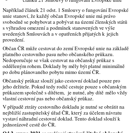
Například článek 21 odst. 1 Smlouvy o fungování Evropské
unie stanoví, že každý občan Evropské unie má právo
svobodně se pohybovat a pobývat na území členských států
s výhradou omezení a podmínek stanovených ve výše
uvedených Smlouvách a v opatřeních přijatých k jejich
provedení.
Občan ČR může cestovat do zemí Evropské unie na základě
platného cestovního pasu nebo občanského průkazu.
Nedoporučuje se však cestovat na občanský průkaz s
odděleným rohem. Doklady by měly být platné minimálně
po dobu plánovaného pobytu mimo území ČR.
Občanský průkaz slouží jako cestovní doklad pouze pro
jeho držitele. Pokud tedy rodič cestuje pouze s občanským
průkazem společně s dítětem, je nutné, aby dítě mělo vždy
vlastní cestovní pas nebo občanský průkaz.
V případě ztráty cestovního dokladu je nutné se obrátit na
nejbližší zastupitelský úřad ČR, který za účelem návratu
vystaví náhradní cestovní doklad. Tento doklad slouží k
jednorázově cestě do ČR.