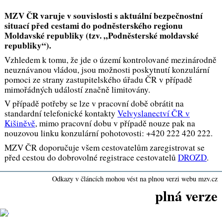
MZV ČR varuje v souvislosti s aktuální bezpečnostní
situací před cestami do podněsterského regionu
Moldavské republiky (tzv. „Podněsterské moldavské
republiky“).
Vzhledem k tomu, že jde o území kontrolované mezinárodně
neuznávanou vládou, jsou možnosti poskytnutí konzulární
pomoci ze strany zastupitelského úřadu ČR v případě
mimořádných událostí značně limitovány.
V případě potřeby se lze v pracovní době obrátit na
standardní telefonické kontakty
Velvyslanectví ČR v
Kišiněvě
, mimo pracovní dobu v případě nouze pak na
nouzovou linku konzulární pohotovosti: +420 222 420 222.
MZV ČR doporučuje všem cestovatelům zaregistrovat se
před cestou do dobrovolné registrace cestovatelů
DROZD
.
Odkazy v článcích mohou vést na plnou verzi webu mzv.cz
plná verze