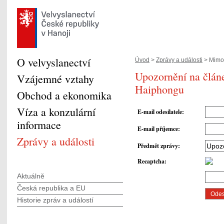
O velvyslanectví
Úvod
>
Zprávy a události
> Mimoř
Upozornění na člán
Vzájemné vztahy
Haiphongu
Obchod a ekonomika
Víza a konzulární
E-mail odesílatele
:
informace
E-mail příjemce
:
Zprávy a události
Předmět zprávy
:
Recaptcha
:
Aktuálně
Česká republika a EU
Historie zpráv a událostí