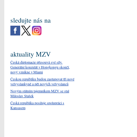
sledujte nás na
aktuality MZV
Česká diplomacie přesouvá své síly.
Generální konzulát v Hongkongu skončí,
nový vznikne v Miami
Českou republiku budou zastupovat tři nové
velvyslankyně a pět nových velvyslanců
Novým státním tajemníkem MZV se stal
Miloslav Stašek
Česká republika posiluje spolupráci s
Kansasem