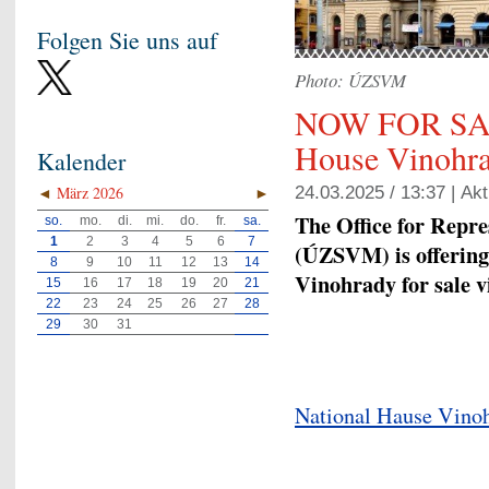
Folgen Sie uns auf
Photo: ÚZSVM
NOW FOR SALE
House Vinohra
Kalender
◄
März 2026
►
24.03.2025 / 13:37 |
Akt
The Office for Repre
so.
mo.
di.
mi.
do.
fr.
sa.
1
2
3
4
5
6
7
(ÚZSVM) is offering
8
9
10
11
12
13
14
Vinohrady for sale vi
15
16
17
18
19
20
21
22
23
24
25
26
27
28
29
30
31
​National Hause Vino