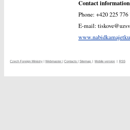
Contact information
Phone: +420 225 776
E-mail: tiskove@uzs
www.nabidkamajetku.
Czech Foreign Ministry
|
Webmaster
|
Contacts
|
Sitemap
|
Mobile version
|
RSS