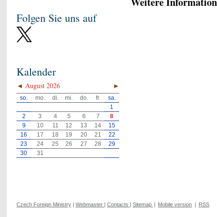
Weitere Information
Folgen Sie uns auf
Kalender
◄
August 2026
►
so.
mo.
di.
mi.
do.
fr.
sa.
1
2
3
4
5
6
7
8
9
10
11
12
13
14
15
16
17
18
19
20
21
22
23
24
25
26
27
28
29
30
31
Czech Foreign Ministry
|
Webmaster
|
Contacts
|
Sitemap
|
Mobile version
|
RSS