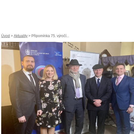
Úvod
>
Aktuality
> Připomínka 75. výročí...