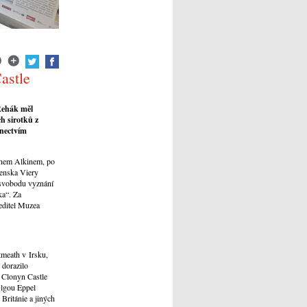
astle
Řehák měl
h sirotků z
anectvím
inem Alkinem, po
venska Viery
 svobodu vyznání
ka“. Za
editel Muzea
tmeath v Irsku,
 dorazilo
 Clonyn Castle
 Olgou Eppel
Británie a jiných