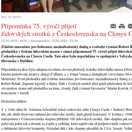
Foto: ZÚ Dublin
Připomínka 75. výročí přijetí
židovských sirotků z Československa na Clonyn C
13.05.2023 / 18:01 |
Aktualizováno:
13.05.2023 / 23:28
Zvláštní zmocněnec pro holocaust, mezináboženský dialog a svobodu vyznání Robert 
přednášku v Irském židovském muzeu v rámci připomenutí 75. výročí přijetí židovskýc
Československa na Clonyn Castle. Tato akce byla uspořádána ve spolupráci s Velvysl
Slovenska v Dublinu.
Připomínková akce byla zahájena úvodním slovem předsedy Irského židovského muzea Edw
kterém následovaly projevy chargé d´affaires a. i. Filipa Vurma a zástupkyně velvyslance Slo
Motešické. První přednášku měl zvláštní zmocněnec pro holocaust, mezináboženský dialog a
Robert Řehák „Tajemné legendy a dějiny Židů v Českých zemích před jejich příchodem do Irs
slovenskou stranu měl přednášku na téma „Osudy Židů z území Slovenska“ Martin Korčok, ř
holocaustu v Seredi.
Historická událost
V r. 1946 rabín Dr. Solomon Schonfeld získal venkovské sídlo Clonyn Castle v hrabství Wes
aby zde zřídil ubytovací zařízení pro židovské sirotky, kteří přežili holocaust. V květnu r. 1948
transportem z Československa skupina přibližně 100 židovských sirotků. Tato skupina pak na
pobývala jeden rok a dostalo se jí péče a vzdělání, které zajišťovala síť podporovatelů vedená
z dublinské židovské komunity. Následně děti z této skupiny přesídlili do USA, Izraele, Velké 