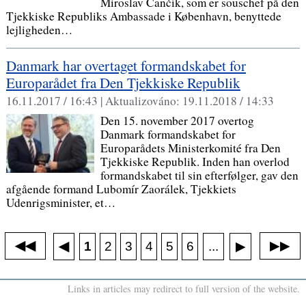
Miroslav Čančík, som er souschef på den
Tjekkiske Republiks Ambassade i København, benyttede
lejligheden…
Danmark har overtaget formandskabet for
Europarådet fra Den Tjekkiske Republik
16.11.2017 / 16:43 |
Aktualizováno:
19.11.2018 / 14:33
Den 15. november 2017 overtog
Danmark formandskabet for
Europarådets Ministerkomité fra Den
Tjekkiske Republik. Inden han overlod
formandskabet til sin efterfølger, gav den
afgående formand Lubomír Zaorálek, Tjekkiets
Udenrigsminister, et…
◀◀
▶▶
◀
...
1
2
3
4
5
6
▶
Links in articles may redirect to full version of the website.