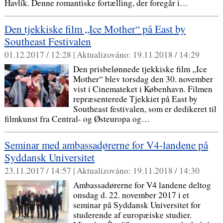
Havlík. Denne romantiske fortælling, der foregår i…
Den tjekkiske film „Ice Mother“ på East by
Southeast Festivalen
01.12.2017 / 12:28 |
Aktualizováno:
19.11.2018 / 14:29
Den prisbelønnede tjekkiske film „Ice
Mother“ blev torsdag den 30. november
vist i Cinemateket i København. Filmen
repræsenterede Tjekkiet på East by
Southeast festivalen, som er dedikeret til
filmkunst fra Central- og Østeuropa og…
Seminar med ambassadørerne for V4-landene på
Syddansk Universitet
23.11.2017 / 14:57 |
Aktualizováno:
19.11.2018 / 14:30
Ambassadørerne for V4 landene deltog
onsdag d. 22. november 2017 i et
seminar på Syddansk Universitet for
studerende af europæiske studier.