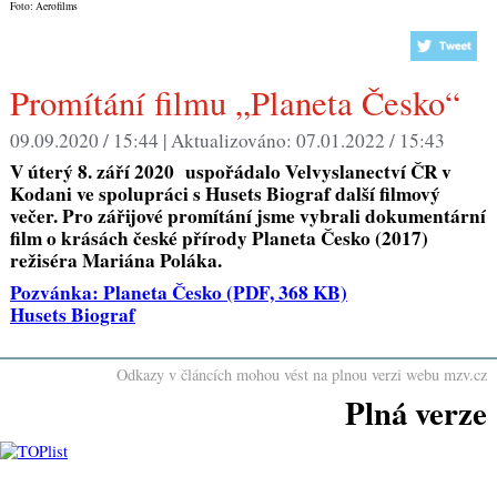
Foto: Aerofilms
Promítání filmu „Planeta Česko“
09.09.2020 / 15:44 |
Aktualizováno:
07.01.2022 / 15:43
V úterý 8. září 2020 uspořádalo Velvyslanectví ČR v
Kodani ve spolupráci s Husets Biograf další filmový
večer. Pro zářijové promítání jsme vybrali dokumentární
film o krásách české přírody
Planeta Česko
(2017)
režiséra Mariána Poláka.
Pozvánka: Planeta Česko
(PDF, 368 KB)
Husets Biograf
Odkazy v článcích mohou vést na plnou verzi webu mzv.cz
Plná verze