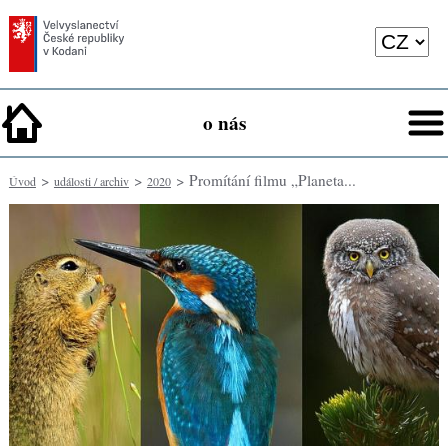
o nás
>
>
> Promítání filmu „Planeta...
Úvod
události / archiv
2020