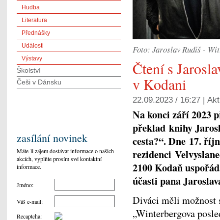
Hudba
Literatura
Přednášky
Události
Foto: Jaroslav Rudiš - Wit
Výstavy
Čtení s Jaros
Školství
v Kodani
Češi v Dánsku
22.09.2023 / 16:27 |
Akt
Na konci září 2023 p
překlad
knihy Jaros
zasílání novinek
cesta?“. Dne
17. říj
Máte-li zájem dostávat informace o našich
rezidenci
Velvyslane
akcích, vyplňte prosím své kontaktní
2100 Kodaň uspořádal
informace.
účasti pana Jaroslav
Jméno
:
Diváci měli možnost 
Váš e-mail
:
„Winterbergova posled
Recaptcha
: