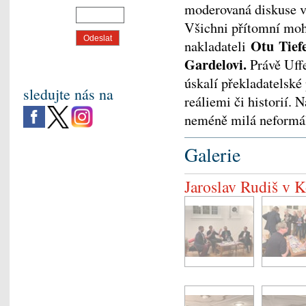
moderovaná diskuse 
Všichni přítomní mohli
Otu Tief
nakladateli
Gardelovi.
Právě Uff
úskalí překladatelské
sledujte nás na
reáliemi či historií.
neméně milá neformáln
Galerie
Jaroslav Rudiš v K