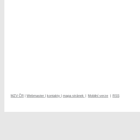
MZV ČR
|
Webmaster
|
kontakty
|
mapa stránek
|
Mobilní verze
|
RSS