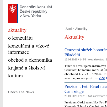
aktuality
Úvod
> Aktuality
Aktuality
o konzulátu
konzulární a vízové
Omezení služeb honorár
informace
Filadelfii
obchod a ekonomika
17.06.2026 / 14:55 |
Aktualizováno:
1
Tímto si dovolujeme informovat
krajané a školství
Generální honorární konzulát ČR
období od 1. 7. - 31. 7. 2026. H
kultura
uzavřen pro veřejnost v…
více
Prezident Petr Pavel nav
Cambridge
Czech The News
29.09.2025 / 20:11 |
Aktualizováno:
2
Prezident České republiky Petr P
Kennedy School v Cambridge, Ma