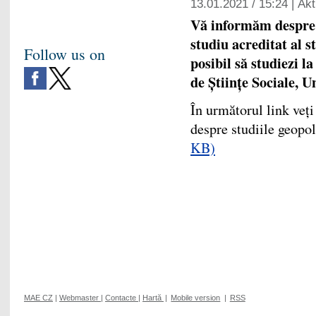
13.01.2021 / 15:24 |
Akt
Vă informăm despre p
studiu acreditat al s
Follow us on
posibil să studiezi la
de Științe Sociale, U
În următorul link veți
despre studiile geopo
KB)
MAE CZ
|
Webmaster
|
Contacte
|
Hartă
|
Mobile version
|
RSS