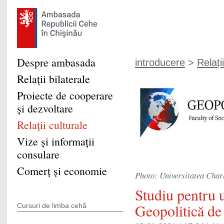
Despre ambasada
introducere
>
Relați
Relaţii bilaterale
Proiecte de cooperare
şi dezvoltare
Relații culturale
Vize şi informaţii
consulare
Comerţ şi economie
Photo: Universitatea Char
Studiu pentru 
Geopolitică de 
Cursuri de limba cehă