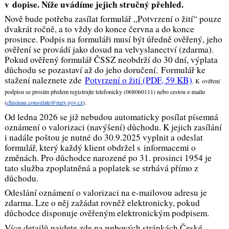
v dopise. Níže uvádíme jejich stručný přehled.
Nově bude potřeba zasílat formulář „Potvrzení o žití“ pouze
dvakrát ročně, a to vždy do konce června a do konce
prosince. Podpis na formuláři musí být úředně ověřený, jeho
ověření se provádí jako dosud na velvyslanectví (zdarma).
Pokud ověřený formulář ČSSZ neobdrží do 30 dní, výplata
důchodu se pozastaví až do jeho doručení. Formulář ke
stažení naleznete zde
Potvrzení o žití
(PDF, 59 KB)
. K ověření
podpisu se prosím předem registrujte telefonicky (068060111) nebo cestou e-mailu
(
chisinau.consulate@mzv.gov.cz
).
Od ledna 2026 se již nebudou automaticky posílat písemná
oznámení o valorizaci (navýšení) důchodu. K jejich zasílání
i nadále poštou je nutné do 30.9.2025 vyplnit a odeslat
formulář, který každý klient obdržel s informacemi o
změnách. Pro důchodce narozené po 31. prosinci 1954 je
tato služba zpoplatněná a poplatek se strhává přímo z
důchodu.
Odeslání oznámení o valorizaci na e-mailovou adresu je
zdarma. Lze o něj zažádat rovněž elektronicky, pokud
důchodce disponuje ověřeným elektronickým podpisem.
Více detailů najdete zde na webových stránkách České