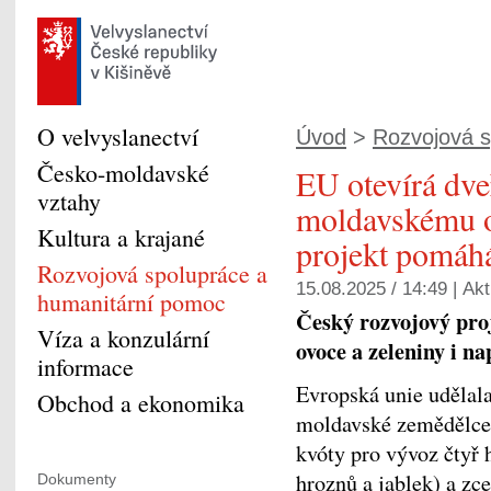
O velvyslanectví
Úvod
>
Rozvojová s
Česko-moldavské
EU otevírá dve
vztahy
moldavskému ov
Kultura a krajané
projekt pomáhá
Rozvojová spolupráce a
15.08.2025 / 14:49 |
Akt
humanitární pomoc
Český rozvojový pro
Víza a konzulární
ovoce a zeleniny i 
informace
Evropská unie udělal
Obchod a ekonomika
moldavské zemědělce a
kvóty pro vývoz čtyř h
hroznů a jablek) a zce
Dokumenty