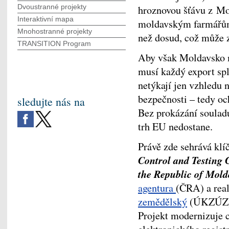
Dvoustranné projekty
hroznovou šťávu z Mo
Interaktivní mapa
moldavským farmářů
Mnohostranné projekty
než dosud, což může z
TRANSITION Program
Aby však Moldavsko mo
musí každý export spl
netýkají jen vzhledu n
bezpečnosti – tedy oc
sledujte nás na
Bez prokázání souladu
trh EU nedostane.
Právě zde sehrává klíč
Control and Testing C
the Republic of Mol
agentura
(ČRA) a rea
zemědělský
(ÚKZÚZ) v
Projekt modernizuje c