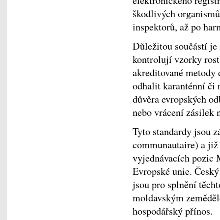
elektronického regist
škodlivých organismů,
inspektorů, až po har
Důležitou součástí je 
kontrolují vzorky rost
akreditované metody 
odhalit karanténní či
důvěra evropských odbě
nebo vrácení zásilek 
Tyto standardy jsou z
communautaire) a již 
vyjednávacích pozic M
Evropské unie. Český 
jsou pro splnění těch
moldavským zemědělc
hospodářský přínos.