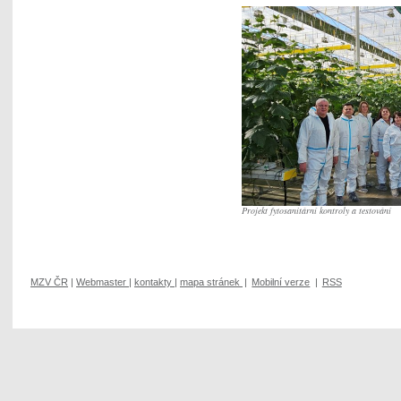
Projekt fytosanitární kontroly a testování
MZV ČR
|
Webmaster
|
kontakty
|
mapa stránek
|
Mobilní verze
|
RSS