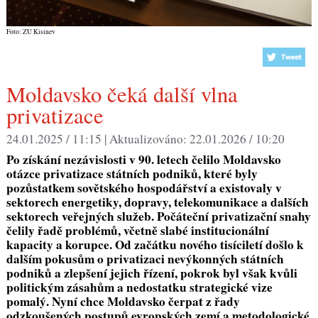
Foto: ZU Kisinev
Moldavsko čeká další vlna
privatizace
24.01.2025 / 11:15 |
Aktualizováno:
22.01.2026 / 10:20
Po získání nezávislosti v 90. letech čelilo Moldavsko
otázce privatizace státních podniků, které byly
pozůstatkem sovětského hospodářství a existovaly v
sektorech energetiky, dopravy, telekomunikace a dalších
sektorech veřejných služeb. Počáteční privatizační snahy
čelily řadě problémů, včetně slabé institucionální
kapacity a korupce. Od začátku nového tisíciletí došlo k
dalším pokusům o privatizaci nevýkonných státních
podniků a zlepšení jejich řízení, pokrok byl však kvůli
politickým zásahům a nedostatku strategické vize
pomalý. Nyní chce Moldavsko čerpat z řady
odzkoušených postupů evropských zemí a metodologické