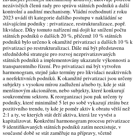
nezávislých členů rady pro správu státních podniků a další
kontrolní a auditní mechanismy. Vládní rozhodnutí z roku
2023 uvádí tři kategorie dalšího postupu v nakládání se
stávajícími podniky : privatizace, restrukturalizace, popř.
likvidace. Díky tomuto nařízení má dojít ke snížení počtu
státních podniků o dalších 20 %, přičemž 10 % státních
podniků bylo určeno k okamžité privatizaci a dalších 10 % k
privatizaci po restrukturalizaci. Dále má být představena
střednědobá strategie pro rozvoj nezprivatizovaných
státních podniků a implementovány ukazatele výkonnosti a
transparentního řízení. Pro privatizaci má být vytvořen
harmonogram, stejně jako termíny pro likvidaci neaktivních
a neefektivních podniků. K okamžité privatizaci jsou určeny
subjekty s vysokou mírou zadlužení a/nebo ty, kde je stát
menšinovým akcionářem, nebo subjekty, které konkurují
soukromému sektoru. K reorganizaci jsou pak určeny ty
podniky, které minimálně 5 let po sobě vykazují ztrátu bez
pozitivního trendu, ty kde je poměr aktiv k obratu větší než
2:1 a ty, ve kterých stát drží aktiva, která lze vyvést a
kapitalizovat. Konkrétní harmonogram procesu privatizace
9 identifikovaných státních podniků zatím neexistuje, v
současné době se stát zaměřuje na přípravy, včetně