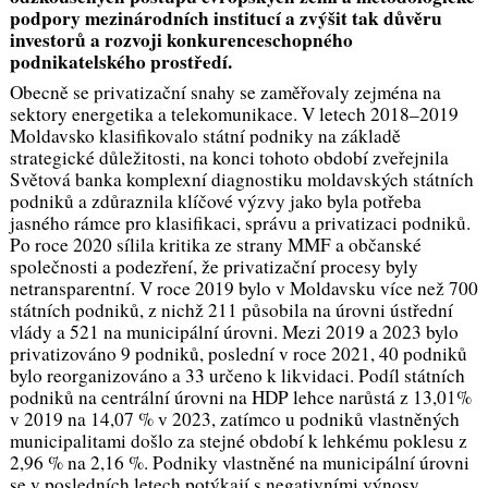
podpory mezinárodních institucí a zvýšit tak důvěru
investorů a rozvoji konkurenceschopného
podnikatelského prostředí.
Obecně se privatizační snahy se zaměřovaly zejména na
sektory energetika a telekomunikace. V letech 2018–2019
Moldavsko klasifikovalo státní podniky na základě
strategické důležitosti, na konci tohoto období zveřejnila
Světová banka komplexní diagnostiku moldavských státních
podniků a zdůraznila klíčové výzvy jako byla potřeba
jasného rámce pro klasifikaci, správu a privatizaci podniků.
Po roce 2020 sílila kritika ze strany MMF a občanské
společnosti a podezření, že privatizační procesy byly
netransparentní. V roce 2019 bylo v Moldavsku více než 700
státních podniků, z nichž 211 působila na úrovni ústřední
vlády a 521 na municipální úrovni. Mezi 2019 a 2023 bylo
privatizováno 9 podniků, poslední v roce 2021, 40 podniků
bylo reorganizováno a 33 určeno k likvidaci. Podíl státních
podniků na centrální úrovni na HDP lehce narůstá z 13,01%
v 2019 na 14,07 % v 2023, zatímco u podniků vlastněných
municipalitami došlo za stejné období k lehkému poklesu z
2,96 % na 2,16 %. Podniky vlastněné na municipální úrovni
se v posledních letech potýkají s negativními výnosy.