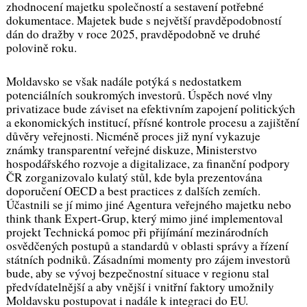
zhodnocení majetku společností a sestavení potřebné
dokumentace. Majetek bude s největší pravděpodobností
dán do dražby v roce 2025, pravděpodobně ve druhé
polovině roku.
Moldavsko se však nadále potýká s nedostatkem
potenciálních soukromých investorů. Úspěch nové vlny
privatizace bude záviset na efektivním zapojení politických
a ekonomických institucí, přísné kontrole procesu a zajištění
důvěry veřejnosti. Nicméně proces již nyní vykazuje
známky transparentní veřejné diskuze, Ministerstvo
hospodářského rozvoje a digitalizace, za finanční podpory
ČR zorganizovalo kulatý stůl, kde byla prezentována
doporučení OECD a best practices z dalších zemích.
Účastnili se jí mimo jiné Agentura veřejného majetku nebo
think thank Expert-Grup, který mimo jiné implementoval
projekt Technická pomoc při přijímání mezinárodních
osvědčených postupů a standardů v oblasti správy a řízení
státních podniků. Zásadními momenty pro zájem investorů
bude, aby se vývoj bezpečnostní situace v regionu stal
předvídatelnější a aby vnější i vnitřní faktory umožnily
Moldavsku postupovat i nadále k integraci do EU.