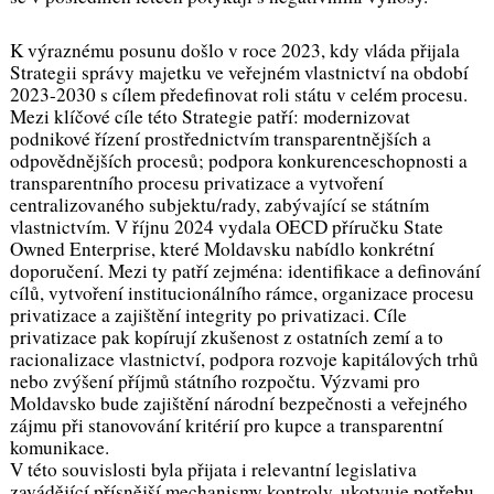
K výraznému posunu došlo v roce 2023, kdy vláda přijala
Strategii správy majetku ve veřejném vlastnictví na období
2023-2030 s cílem předefinovat roli státu v celém procesu.
Mezi klíčové cíle této Strategie patří: modernizovat
podnikové řízení prostřednictvím transparentnějších a
odpovědnějších procesů; podpora konkurenceschopnosti a
transparentního procesu privatizace a vytvoření
centralizovaného subjektu/rady, zabývající se státním
vlastnictvím. V říjnu 2024 vydala OECD příručku State
Owned Enterprise, které Moldavsku nabídlo konkrétní
doporučení. Mezi ty patří zejména: identifikace a definování
cílů, vytvoření institucionálního rámce, organizace procesu
privatizace a zajištění integrity po privatizaci. Cíle
privatizace pak kopírují zkušenost z ostatních zemí a to
racionalizace vlastnictví, podpora rozvoje kapitálových trhů
nebo zvýšení příjmů státního rozpočtu. Výzvami pro
Moldavsko bude zajištění národní bezpečnosti a veřejného
zájmu při stanovování kritérií pro kupce a transparentní
komunikace.
V této souvislosti byla přijata i relevantní legislativa
zavádějící přísnější mechanismy kontroly, ukotvuje potřebu