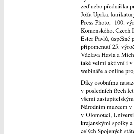
zeď nebo přednáška p
Joža Uprka, karikatur
Press Photo, 100. výr
Komenského, Czech I
Ester Pavlů, úspěšné 
připomenutí 25. výroč
Václava Havla a Mic
také velmi aktivní i 
webináře a online pr
Díky osobnímu nasaze
v posledních třech le
všemi zastupitelským
Národním muzeem v Pr
v Olomouci, Universi
krajanskými spolky a 
celých Spojených stá