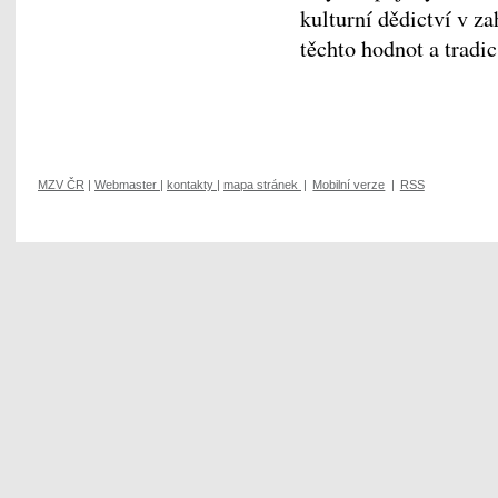
kulturní dědictví v z
těchto hodnot a tradi
MZV ČR
|
Webmaster
|
kontakty
|
mapa stránek
|
Mobilní verze
|
RSS