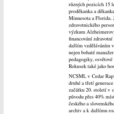
různých pozicích 15 le
proděkanka a děkanka 
Minnesota a Florida. J
zdravotnického person
výzkum Alzheimerovy
financování zdravotní
dalším vzděláváním ve
nejen bohaté manažers
pedagogiky, osvětové a
Rokusek také jako hon
NCSML v Cedar Rapid
druhé a třetí generace
začátku 20. století v
původu přes 40% míst
českého a slovenského
archiv a k dalšímu ro