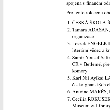
spojena s finanční o
Pro tento rok cenu ob
ČESKÁ ŠKOLA ŘÍM
Tamara ADASAN, M
organizace
Leszek ENGELKING,
literární vědec a kr
Samir Yousef Sali
ČR v Betlémě, pře
komory
Karl Nii Ayikai L
česko-ghanských e
Antoine MARÈS, Fr
Cecilia ROKUSEK,
Museum & Library