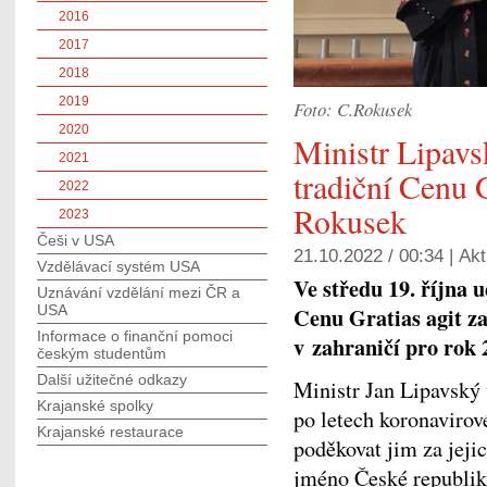
2016
2017
2018
2019
Foto: C.Rokusek
2020
Ministr Lipavs
2021
tradiční Cenu G
2022
Rokusek
2023
Češi v USA
21.10.2022 / 00:34 |
Akt
Vzdělávací systém USA
Ve středu 19. října 
Uznávání vzdělání mezi ČR a
USA
Cenu Gratias agit z
Informace o finanční pomoci
v zahraničí pro rok 
českým studentům
Další užitečné odkazy
Ministr Jan Lipavský 
Krajanské spolky
po letech koronavirov
Krajanské restaurace
poděkovat jim za jejic
jméno České republiky