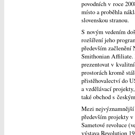
povodních v roce 200
místo a proběhla nák
slovenskou stranou.
S novým vedením došl
rozšíření jeho progr
především začlenění 
Smithonian Affiliate
prezentovat v kvalitn
prostorách kromě stá
přistěhovalectví do U
a vzdělávací projekty
také obchod s českým
Mezi nejvýznamnější a
především projekty v
Sametové revoluce (ve
výstava Revolution 19