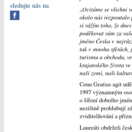
sledujte nás na
„
Ocitáme se všichni v
okolo nás rozpoutalo 
si vážím toho, že dnes
poděkovat vám za vaše
jméno Česka v nejrůzn
tak v mnoha sférách, 
turismu a obchodu, v
krajanského života ve 
naši zemi, naši kultu
Cenu Gratias agit udě
1997 významným osobn
o šíření dobrého jmén
nezištně prohlubují z
zviditelňování a příz
Laureáti obdrželi čes