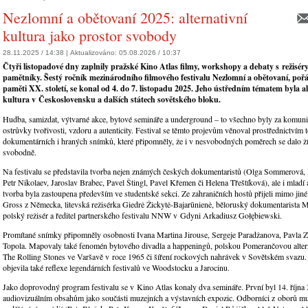
Nezlomní a obětovaní 2025: alternativní
kultura jako prostor svobody
28.11.2025 / 14:38 |
Aktualizováno:
05.08.2026 / 10:37
Čtyři listopadové dny zaplnily pražské Kino Atlas filmy, workshopy a debaty s režiséry,
pamětníky. Šestý ročník mezinárodního filmového festivalu Nezlomní a obětovaní, p
paměti XX. století, se konal od 4. do 7. listopadu 2025. Jeho ústředním tématem byla al
kultura v Československu a dalších státech sovětského bloku.
Hudba, samizdat, výtvarné akce, bytové semináře a underground – to všechno byly za komuni
ostrůvky tvořivosti, vzdoru a autenticity. Festival se těmto projevům věnoval prostřednictvím 
dokumentárních i hraných snímků, které připomněly, že i v nesvobodných poměrech se dalo žít
svobodně.
Na festivalu se představila tvorba nejen známých českých dokumentaristů (Olga Sommerová,
Petr Nikolaev, Jaroslav Brabec, Pavel Štingl, Pavel Křemen či Helena Třeštíková), ale i mladí a
tvorba byla zastoupena především ve studentské sekci. Ze zahraničních hostů přijeli mimo jiné
Gross z Německa, litevská režisérka Giedrė Žickytė-Bajarūnienė, běloruský dokumentarista
polský režisér a ředitel partnerského festivalu NNW v Gdyni Arkadiusz Gołębiewski.
Promítané snímky připomněly osobnosti Ivana Martina Jirouse, Sergeje Paradžanova, Pavla Za
Topola. Mapovaly také fenomén bytového divadla a happeningů, polskou Pomerančovou altern
The Rolling Stones ve Varšavě v roce 1965 či šíření rockových nahrávek v Sovětském svazu. 
objevila také reflexe legendárních festivalů ve Woodstocku a Jarocinu.
Jako doprovodný program festivalu se v Kino Atlas konaly dva semináře. První byl 14. říjn
audiovizuálním obsahům jako součásti muzejních a výstavních expozic. Odborníci z oborů muz