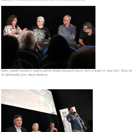
Jeden z panelů semináře o audiovizuálním obsahu muzejních expozic, který se konal 14. října 2025. Zleva Al
Vít Bělohradský (foto: Marta Myšková)