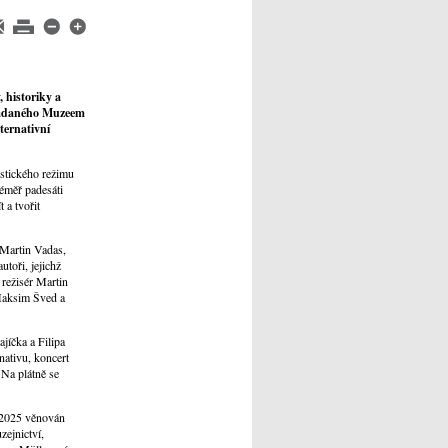
 historiky a
ořádaného Muzeem
ternativní
stického režimu
téměř padesáti
 a tvořit
 Martin Vadas,
utoři, jejichž
 režisér Martin
 Maksim Šved a
jíčka a Filipa
ativu, koncert
Na plátně se
a 2025 věnován
ejnictví,