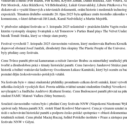
vzdělávání a médií (Petr Blažek, Petr Koura, Kryštof Zeman, Daniel Růžička, Aleš Votava, A
Petr Morávek, Alice Růžičková, Vít Bělohradský, Lukáš Grunvaldský, Libuše Pitelková a Vo
diskutovali o využití filmových a televizních dokumentů, orální historie i moderních technolog
expozicích. Tématem druhého semináře 20. října 2025 byla aplikace změn trestního zákoníku 
komunismu, o které debatovali Jiří Línek, Kamil Nedvědický a Martin Mejstřík.
V předvečer zahájení festivalu se 3. listopadu 2025 uskutečnil v pražském klubu Vagón rocko
kterém vystoupily skupiny Svatopluk a All Tomorrow´s Parties Band plays The Velvet Unde
básník Tomáš Straka, který se věnuje slam poetry.
Festival vyvrcholil 7. listopadu 2025 slavnostním večerem, který moderovala Barbora Krouž
doprovod obstaral Josef Janíček, dlouholetý člen skupiny The Plastic People of the Universe
byly předány ceny festivalu.
Cenu Tvůrce paměti převzal kameraman a režisér Jaroslav Brabec za mimořádný umělecký př
tvorbě a dlouhodobou práci s tématy historické paměti. Cenu Jaroslavy Janderové Strážce pam
historik a ředitel vratislavské knihovny Ossolineum Łukasz Kamiński, který byl oceněn za bad
poznání dějin československo-polských vztahů.
Na festivalu bylo v rámci studentské přehlídky promítnuto celkem devět snímků, které vytvořil
několika českých vysokých škol. Porota udělila zvláštní uznání studentům Ondřeji Veverkovi
nevyhrajete!) a Jindřichu Andršovi (Kulturní fronta). Cenu Budoucnost paměti převzal na pát
student FAMU Matouš Vaďura (Stíny bezmoci).
Součástí slavnostního večera bylo i předání Ceny festivalu NNW (Niepokorni Niezłomni Wyk
správní rady Muzea paměti XX. století Haně Kordové Marvanové. Cena je výrazem uznání za
úsilí o uchovávání historické paměti a podporu česko-polské spolupráce v oblasti dokumentac
totalitních režimů. Cenu předal Maciej Ruczaj, ředitel Polského institutu v Praze a zástupce p
festivalu NNW v Gdyni.