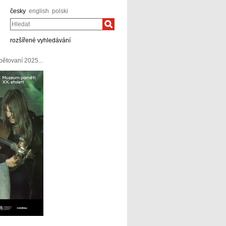
česky
english
polski
Hledat
rozšířené vyhledávání
ětovaní 2025...