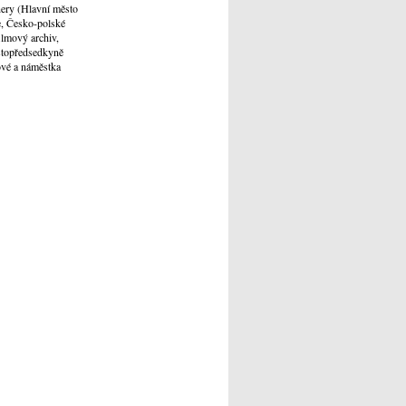
nery (Hlavní město
e, Česko-polské
ilmový archiv,
ístopředsedkyně
ové a náměstka