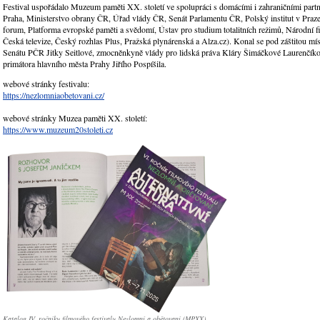
Festival uspořádalo Muzeum paměti XX. století ve spolupráci s domácími i zahraničními part
Praha, Ministerstvo obrany ČR, Úřad vlády ČR, Senát Parlamentu ČR, Polský institut v Praz
forum, Platforma evropské paměti a svědomí, Ústav pro studium totalitních režimů, Národní f
Česká televize, Český rozhlas Plus, Pražská plynárenská a Alza.cz). Konal se pod záštitou m
Senátu PČR Jitky Seitlové, zmocněnkyně vlády pro lidská práva Kláry Šimáčkové Laurenčík
primátora hlavního města Prahy Jiřího Pospíšila.
webové stránky festivalu:
https://nezlomniaobetovani.cz/
webové stránky Muzea paměti XX. století:
https://www.muzeum20stoleti.cz
Katalog IV. ročníku filmového festivalu Nezlomní a obětovaní (MPXX)