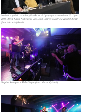
Seminář o změně trestního zákoníku ve věci propagace komunismu 20. října
2025. Zleva Kamil Nedvědický, Jiří Línek, Martin Mejstřík a Kryštof Zeman
(foto: Marta Myšková)
Skupina Svatopluk v klubu Vagón (foto: Marta Myšková)