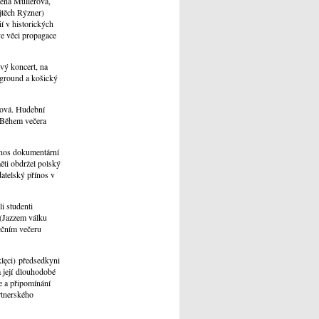
lena Müllerová,
jtěch Rýzner)
ií v historických
ve věci propagace
vý koncert, na
rground a košický
ková. Hudební
. Během večera
ínos dokumentární
ěti obdržel polský
atelský přínos v
i studenti
 (Jazzem válku
ečním večeru
lęci) předsedkyni
 její dlouhodobé
e a připomínání
artnerského