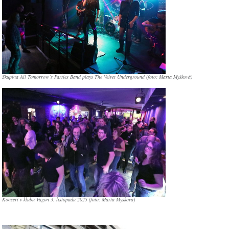
Skupina All Tomorrow´s Parties Band plays The Velvet Underground (foto: Marta Myšková)
Koncert v klubu Vagón 3. listopadu 2025 (foto: Marta Myšková)