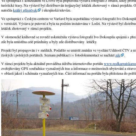
Ve spolupráci s konzulátem ve Lvově byla připravena výstava fotografií z oblastí, kudy probí
turistické trasy. Na výstavě byl distribuován trojjazyčný letáček zhotovený v rámci projektu. 
natočila
krátký příspěvek
i ukrajinská televize.
Ve spolupráci s Českým centrem ve Varšavě byla uspořádána výstava fotografií Ivo Dokoupil
s vernisáží. Výstava je putovní a byla na podzim instalována v Lodzi. Na výstavě byl distribu
letáček zhotovený v rámci projektu.
V olomoucké knihovně se rovněž uskutečnila výstava fotografií Ivo Dokoupila spojená s př
zde byla umístěna celé prázdniny a byly zde distribuovány letáčky.
Projekt byl propagován i v médiích. Podařilo se umístit zmínku ve vysílání Událostí ČTV a um
českých i polských portálech. Seznam publikací i s fotodokumentací se nachází
zde
.
V rámci projektu byla aktuálně prováděna údržba internetového portálu
www.podkarpatskarus
zveřejňovány GPS souřadnice vyznačených tras a informace o možnostech ubytování a stravo
v oblasti jakož i schémata vyznačených tras. Část informací na portálu byla přeložena do polšt