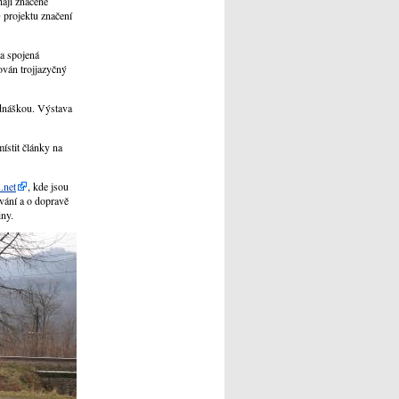
hají značené
O projektu značení
a spojená
ován trojjazyčný
ednáškou. Výstava
ístit články na
.net
, kde jsou
vání a o dopravě
iny.