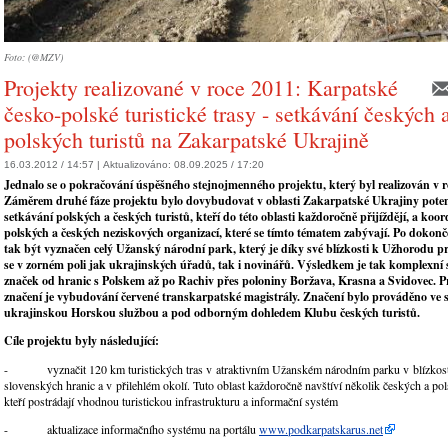
Foto: (@MZV)
Projekty realizované v roce 2011: Karpatské
česko-polské turistické trasy - setkávání českých 
polských turistů na Zakarpatské Ukrajině
16.03.2012 / 14:57 |
Aktualizováno:
08.09.2025 / 17:20
Jednalo se o pokračování úspěšného stejnojmenného projektu, který byl realizován v r
Záměrem druhé fáze projektu bylo dovybudovat v oblasti Zakarpatské Ukrajiny poten
setkávání polských a českých turistů, kteří do této oblasti každoročně přijíždějí, a koor
polských a českých neziskových organizací, které se tímto tématem zabývají. Po dokonč
tak být vyznačen celý Užanský národní park, který je díky své blízkosti k Užhorodu pr
se v zorném poli jak ukrajinských úřadů, tak i novinářů. Výsledkem je tak komplexní s
značek od hranic s Polskem až po Rachiv přes poloniny Boržava, Krasna a Svidovec. Pr
značení je vybudování červené transkarpatské magistrály. Značení bylo prováděno ve s
ukrajinskou Horskou službou a pod odborným dohledem Klubu českých turistů.
Cíle projektu byly následující:
- vyznačit 120 km turistických tras v atraktivním Užanském národním parku v blízkost
slovenských hranic a v přilehlém okolí. Tuto oblast každoročně navštíví několik českých a pol
kteří postrádají vhodnou turistickou infrastrukturu a informační systém
- aktualizace informačního systému na portálu
www.podkarpatskarus.net