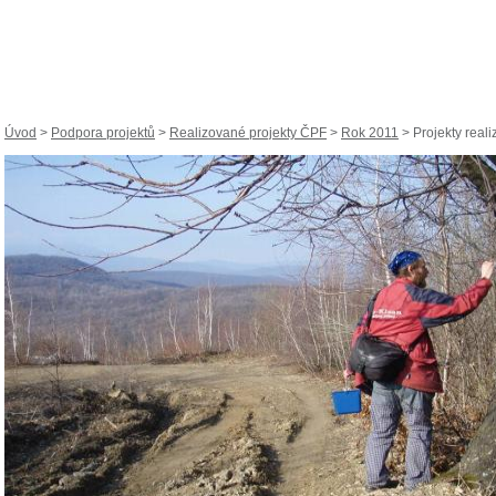
Úvod
>
Podpora projektů
>
Realizované projekty ČPF
>
Rok 2011
> Projekty reali