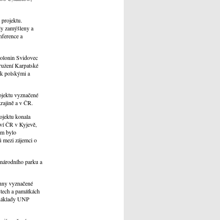
 projektu.
yly zamýšleny a
nference a
polonin Svidovec
ružení Karpatské
ak polskými a
ojektu vyznačené
krajině a v ČR.
ojektu konala
tví ČR v Kyjevě,
cům bylo
ů mezi zájemci o
 národního parku a
chny vyznačené
stech a památkách
 náklady UNP