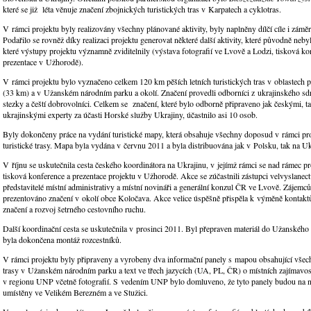
které se již léta věnuje značení zbojnických turistických tras v Karpatech a cyklotras.
V rámci projektu byly realizovány všechny plánované aktivity, byly naplněny dílčí cíle i záměr
Podařilo se rovněž díky realizaci projektu generovat některé další aktivity, které původně neb
které výstupy projektu významně zviditelnily (výstava fotografií ve Lvově a Lodzi, tisková ko
prezentace v Užhorodě).
V rámci projektu bylo vyznačeno celkem 120 km pěších letních turistických tras v oblastech 
(33 km) a v Užanském národním parku a okolí. Značení provedli odborníci z ukrajinského sd
stezky a čeští dobrovolníci. Celkem se značení, které bylo odborně připraveno jak českými, t
ukrajinskými experty za účasti Horské služby Ukrajiny, účastnilo asi 10 osob.
Byly dokončeny práce na vydání turistické mapy, která obsahuje všechny doposud v rámci pr
turistické trasy. Mapa byla vydána v červnu 2011 a byla distribuována jak v Polsku, tak na U
V říjnu se uskutečnila cesta českého koordinátora na Ukrajinu, v jejímž rámci se nad rámec pr
tisková konference a prezentace projektu v Užhorodě. Akce se zúčastnili zástupci velvyslanec
představitelé místní administrativy a místní novináři a generální konzul ČR ve Lvově. Zájem
prezentováno značení v okolí obce Koločava. Akce velice úspěšně přispěla k výměně kontakt
značení a rozvoj šetrného cestovního ruchu.
Další koordinační cesta se uskutečnila v prosinci 2011. Byl přepraven materiál do Užanského
byla dokončena montáž rozcestníků.
V rámci projektu byly připraveny a vyrobeny dva informační panely s mapou obsahující vše
trasy v Užanském národním parku a text ve třech jazycích (UA, PL, ČR) o místních zajímavo
v regionu UNP včetně fotografií. S vedením UNP bylo domluveno, že tyto panely budou na
umístěny ve Velikém Berezném a ve Stužici.