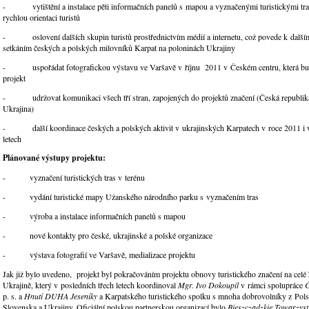
- vytištění a instalace pěti informačních panelů s mapou a vyznačenými turistickými tras
rychlou orientaci turistů
- oslovení dalších skupin turistů prostřednictvím médií a internetu, což povede k dalš
setkáním českých a polských milovníků Karpat na poloninách Ukrajiny
- uspořádat fotografickou výstavu ve Varšavě v říjnu 2011 v Českém centru, která bu
projekt
- udržovat komunikaci všech tří stran, zapojených do projektů značení (Česká republika
Ukrajina)
- další koordinace českých a polských aktivit v ukrajinských Karpatech v roce 2011 i v
letech
Plánované výstupy projektu:
- vyznačení turistických tras v terénu
- vydání turistické mapy Užanského národního parku s vyznačením tras
- výroba a instalace informačních panelů s mapou
- nové kontakty pro české, ukrajinské a polské organizace
- výstava fotografií ve Varšavě, medializace projektu
Jak již bylo uvedeno, projekt byl pokračováním projektu obnovy turistického značení na celé
Ukrajině, který v posledních třech letech koordinoval
Mgr. Ivo Dokoupil
v rámci spolupráce
Č
p. s. a
Hnutí DUHA Jeseníky
a Karpatského turistického spolku s mnoha dobrovolníky z Pol
Slovenska a Ukrajiny. Oficiální polskou partnerskou organizací bylo
Bieszczadzkie Towarzys