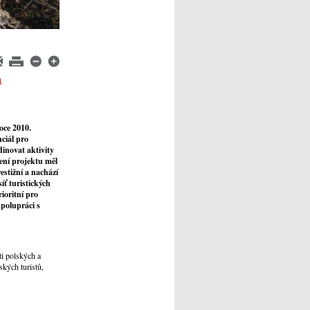
a
oce 2010.
ciál pro
dinovat aktivity
ení projektu měl
estižní a nachází
íť turistických
ioritní pro
polupráci s
i polských a
ských turistů,