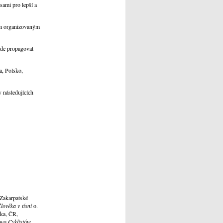
ami pro lepší a
ím organizovaným
de propagovat
, Polsko,
 následujících
 Zakarpatské
lověka v tísni
o.
ska, ČR,
two Cyklistów
,