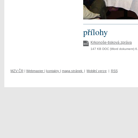
přílohy
Krkonoše-tisková zpráva
147 KB DOC (Word dokument) 6.
MZV ČR
|
Webmaster
|
kontakty
|
mapa stránek
|
Mobilní verze
|
RSS