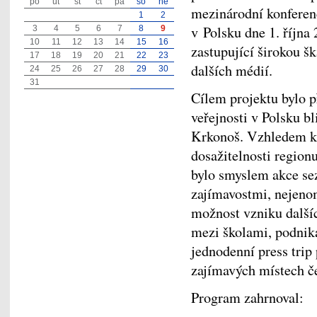
po
út
st
čt
pá
so
ne
mezinárodní konferenc
1
2
v Polsku dne 1. října 
3
4
5
6
7
8
9
10
11
12
13
14
15
16
zastupující širokou šk
17
18
19
20
21
22
23
dalších médií.
24
25
26
27
28
29
30
31
Cílem projektu bylo p
veřejnosti v Polsku bl
Krkonoš. Vzhledem k 
dosažitelnosti regionu
bylo smyslem akce se
zajímavostmi, nejenom
možnost vzniku dalšíc
mezi školami, podnik
jednodenní press trip
zajímavých místech če
Program zahrnoval: