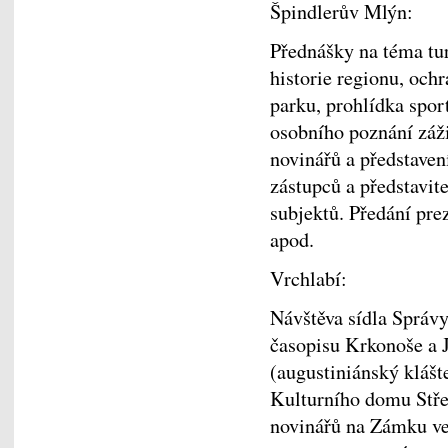
Špindlerův Mlýn:
Přednášky na téma tu
historie regionu, oc
parku, prohlídka spor
osobního poznání záži
novinářů a představení
zástupců a představit
subjektů. Předání pre
apod.
Vrchlabí:
Návštěva sídla Správ
časopisu Krkonoše a J
(augustiniánský kláš
Kulturního domu Stře
novinářů na Zámku ve