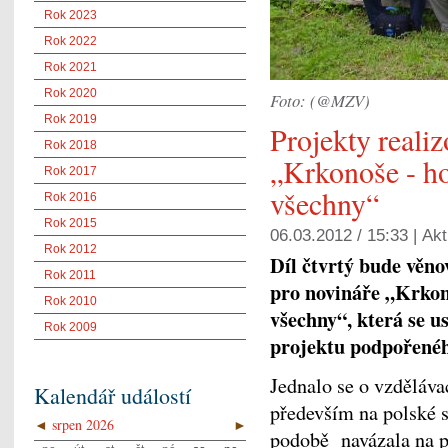
Rok 2023
Rok 2022
Rok 2021
Rok 2020
Foto: (@MZV)
Rok 2019
Projekty reali
Rok 2018
„Krkonoše - ho
Rok 2017
všechny“
Rok 2016
Rok 2015
06.03.2012 / 15:33 |
Akt
Rok 2012
Díl čtvrtý bude věno
Rok 2011
pro novináře „Krkono
Rok 2010
všechny“, která se u
Rok 2009
projektu podpořenéh
Jednalo se o vzděláva
Kalendář událostí
především na polské s
◄
srpen 2026
►
podobě navázala na p