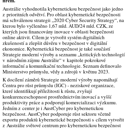
firem.
Austrálie vyhodnotila kybernetickou bezpečnost jako jedno
z prioritních odvětví. Pro oblast kybernetické bezpečnosti
má schválenou strategii „2020 Cyber Security Strategy“, na
kterou bylo vyčleněno 1,67 mld. AUD/24 mld. CZK, ze
kterých jsou financovány inovace v oblasti bezpečnosti
online aktivit. Cílem je vytvořit systém digitálních
zkušeností a zlepšit důvěru v bezpečnost v digitální
ekonomice. Kybernetická bezpečnost je také součástí
Strategie moderní výroby a seznamu „kritických technologií
v národním zájmu Austrálie“ v kapitole pokrokové
informační a komunikační technologie. Seznam definovalo
Ministerstvo průmyslu, vědy a zdrojů v květnu 2023.
K docílení záměrů Strategie moderní výroby napomáhají
Centra pro růst průmyslu (IGC) - neziskové organizace,
které identifikují příležitosti k růstu, zvyšují
konkurenceschopnost prostřednictvím inovací a vyšší
produktivity práce a podporují komercializaci výzkumu.
Jedním z center je i AustCyber pro kybernetickou
bezpečnost. AustCyber podporuje růst sektoru včetně
exportu produktů kybernetické bezpečnosti s cílem vytvořit
z Austrálie světové centrum pro kybernetickou bezpečnost