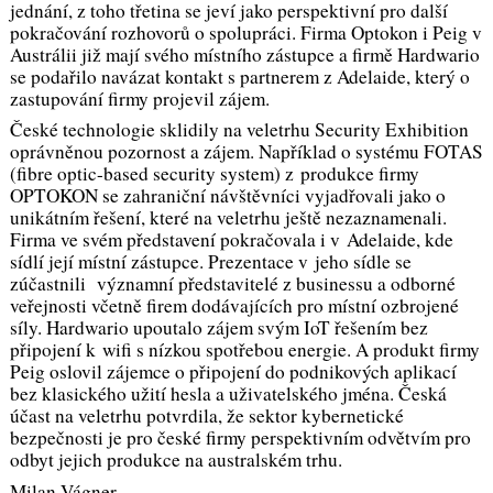
jednání, z toho třetina se jeví jako perspektivní pro další
pokračování rozhovorů o spolupráci. Firma Optokon i Peig v
Austrálii již mají svého místního zástupce a firmě Hardwario
se podařilo navázat kontakt s partnerem z Adelaide, který o
zastupování firmy projevil zájem.
České technologie sklidily na veletrhu Security Exhibition
oprávněnou pozornost a zájem. Například o systému FOTAS
(fibre optic-based security system) z produkce firmy
OPTOKON se zahraniční návštěvníci vyjadřovali jako o
unikátním řešení, které na veletrhu ještě nezaznamenali.
Firma ve svém představení pokračovala i v Adelaide, kde
sídlí její místní zástupce. Prezentace v jeho sídle se
zúčastnili významní představitelé z businessu a odborné
veřejnosti včetně firem dodávajících pro místní ozbrojené
síly. Hardwario upoutalo zájem svým IoT řešením bez
připojení k wifi s nízkou spotřebou energie. A produkt firmy
Peig oslovil zájemce o připojení do podnikových aplikací
bez klasického užití hesla a uživatelského jména. Česká
účast na veletrhu potvrdila, že sektor kybernetické
bezpečnosti je pro české firmy perspektivním odvětvím pro
odbyt jejich produkce na australském trhu.
Milan Vágner