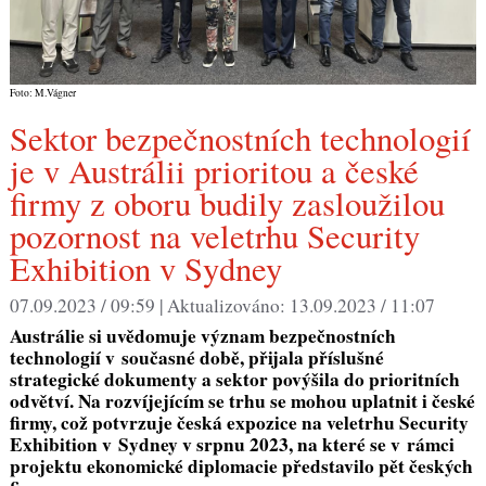
Foto: M.Vágner
Sektor bezpečnostních technologií
je v Austrálii prioritou a české
firmy z oboru budily zasloužilou
pozornost na veletrhu Security
Exhibition v Sydney
07.09.2023 / 09:59 |
Aktualizováno:
13.09.2023 / 11:07
Austrálie si uvědomuje význam bezpečnostních
technologií v současné době, přijala příslušné
strategické dokumenty a sektor povýšila do prioritních
odvětví. Na rozvíjejícím se trhu se mohou uplatnit i české
firmy, což potvrzuje česká expozice na veletrhu Security
Exhibition v Sydney v srpnu 2023, na které se v rámci
projektu ekonomické diplomacie představilo pět českých