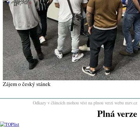
Zájem o český stánek
Odkazy v článcích mohou vést na plnou verzi webu mzv.cz
Plná verze