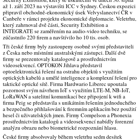
až 1. září 2023 na výstavišti ICC v Sydney. Českou expozici
připravil obchodně-ekonomický úsek Velvyslanectví ČR v
Canbeře v rámci projektu ekonomické diplomacie. Veletrhu,
který zahrnoval dvě části, Security Exhibition a
INTEGRATE se zaměřením na audio-video techniku, se
zúčastnilo 220 firem a navštívilo ho 10 tis. osob.
Tři české firmy byly zastoupeny osobně svými představiteli
z Česka nebo místními australskými zástupci. Další dvě
firmy se prezentovaly katalogově a prostřednictvím
videosekvencí. OPTOKON Jihlava představil
optoelektronická řešení na ostrahu objektů s využitím
optických kabelů a umělé inteligence a komplexní řešení pro
taktické optické sítě. Firma Hardwario Liberec upoutala
pozornost svým návrhem IoT s využitím LTE-M, NB-IoT,
LoRaWAN a satelitní komunikací bez připojení k wifi a
firma Peig se představila s unikátním řešením jednoduchého
a bezpečného přihlašování k firemním aplikacím bez použití
hesel či uživatelských jmen. Firmy Compelson a Phonexia
prostřednictvím katalogů a videosekvencí nabídly forenzní
analýzu obrazu nebo biometrické rozpoznání hlasu.
České firmy absolvovaly během veletrhu sedm desítek