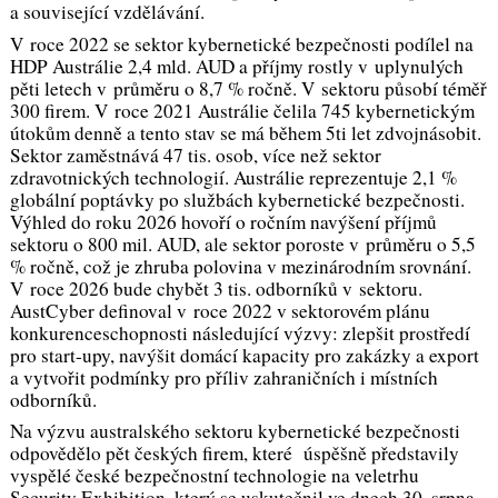
a související vzdělávání.
V roce 2022 se sektor kybernetické bezpečnosti podílel na
HDP Austrálie 2,4 mld. AUD a příjmy rostly v uplynulých
pěti letech v průměru o 8,7 % ročně. V sektoru působí téměř
300 firem. V roce 2021 Austrálie čelila 745 kybernetickým
útokům denně a tento stav se má během 5ti let zdvojnásobit.
Sektor zaměstnává 47 tis. osob, více než sektor
zdravotnických technologií. Austrálie reprezentuje 2,1 %
globální poptávky po službách kybernetické bezpečnosti.
Výhled do roku 2026 hovoří o ročním navýšení příjmů
sektoru o 800 mil. AUD, ale sektor poroste v průměru o 5,5
% ročně, což je zhruba polovina v mezinárodním srovnání.
V roce 2026 bude chybět 3 tis. odborníků v sektoru.
AustCyber definoval v roce 2022 v sektorovém plánu
konkurenceschopnosti následující výzvy: zlepšit prostředí
pro start-upy, navýšit domácí kapacity pro zakázky a export
a vytvořit podmínky pro příliv zahraničních i místních
odborníků.
Na výzvu australského sektoru kybernetické bezpečnosti
odpovědělo pět českých firem, které úspěšně představily
vyspělé české bezpečnostní technologie na veletrhu
Security Exhibition, který se uskutečnil ve dnech 30. srpna