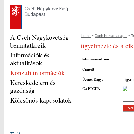
A Cseh Nagykövetség
Home
>
Cseh Köztársaság...
> Tá
bemutatkozik
figyelmeztetés a ci
Információk és
feladó e-mail címe
:
aktualitások
Címzett
:
Konzuli információk
Üzenet tárgya
:
Kereskedelem és
gazdaság
CAPTCHA
:
Kölcsönös kapcsolatok