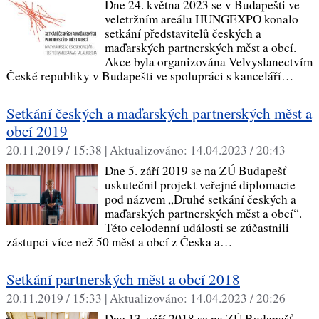
Dne 24. května 2023 se v Budapešti ve
veletržním areálu HUNGEXPO konalo
setkání představitelů českých a
maďarských partnerských měst a obcí.
Akce byla organizována Velvyslanectvím
České republiky v Budapešti ve spolupráci s kanceláří…
Setkání českých a maďarských partnerských měst a
obcí 2019
20.11.2019 / 15:38 |
Aktualizováno:
14.04.2023 / 20:43
Dne 5. září 2019 se na ZÚ Budapešť
uskutečnil projekt veřejné diplomacie
pod názvem „Druhé setkání českých a
maďarských partnerských měst a obcí“.
Této celodenní události se zúčastnili
zástupci více než 50 měst a obcí z Česka a…
Setkání partnerských měst a obcí 2018
20.11.2019 / 15:33 |
Aktualizováno:
14.04.2023 / 20:26
Dne 13. září 2018 se na ZÚ Budapešť