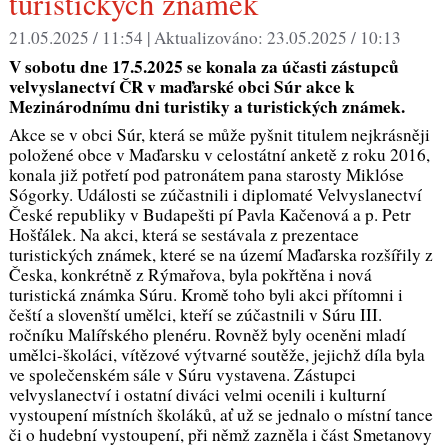
turistických známek
21.05.2025 / 11:54 |
Aktualizováno:
23.05.2025 / 10:13
V sobotu dne 17.5.2025 se konala za účasti zástupců
velvyslanectví ČR v maďarské obci Súr akce k
Mezinárodnímu dni turistiky a turistických známek.
Akce se v obci Súr, která se může pyšnit titulem nejkrásněji
položené obce v Maďarsku v celostátní anketě z roku 2016,
konala již potřetí pod patronátem pana starosty Miklóse
Sógorky. Události se zúčastnili i diplomaté Velvyslanectví
České republiky v Budapešti pí Pavla Kačenová a p. Petr
Hošťálek. Na akci, která se sestávala z prezentace
turistických známek, které se na území Maďarska rozšířily z
Česka, konkrétně z Rýmařova, byla pokřtěna i nová
turistická známka Súru. Kromě toho byli akci přítomni i
čeští a slovenští umělci, kteří se zúčastnili v Súru III.
ročníku Malířského plenéru. Rovněž byly oceněni mladí
umělci-školáci, vítězové výtvarné soutěže, jejichž díla byla
ve společenském sále v Súru vystavena. Zástupci
velvyslanectví i ostatní diváci velmi ocenili i kulturní
vystoupení místních školáků, ať už se jednalo o místní tance
či o hudební vystoupení, při němž zazněla i část Smetanovy